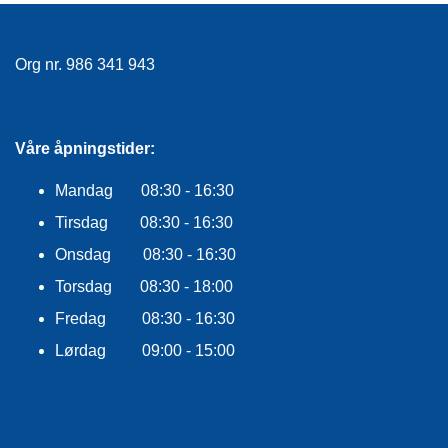
E
K
L
Org nr. 986 341 943
E
D
N
I
N
Våre åpningstider:
G
Mandag 08:30 - 16:30
Tirsdag 08:30 - 16:30
V
A
Onsdag 08:30 - 16:30
N
N
Torsdag 08:30 - 18:00
S
Fredag 08:30 - 16:30
P
O
Lørdag 09:00 - 15:00
R
T