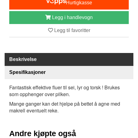
Hurtigkasse
B
Å
Legg i handlevogn
T
U
T
Legg til favoritter
S
T
Y
R
Beskrivelse
Spesifikasjoner
K
N
I
Fantastisk effektive fluer til sei, lyr og torsk ! Brukes
V
som opphenger over pilken.
E
Mange ganger kan det hjelpe på bettet å agne med
R
makrell eventuelt reke.
T
A
Andre kjøpte også
U