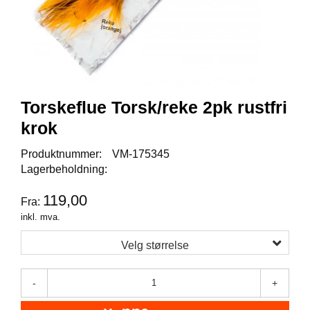
I
S
K
E
U
T
S
T
Torskeflue Torsk/reke 2pk rustfri
Y
R
krok
Produktnummer:
VM-175345
Lagerbeholdning:
F
L
U
119,00
Fra:
E
inkl. mva.
F
I
Velg størrelse
S
K
E
-
+