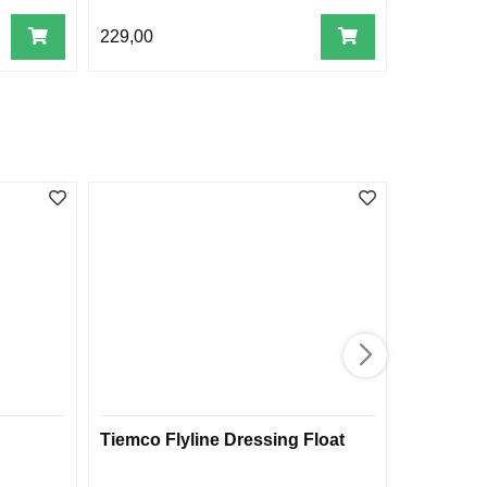
229,00
1.995,00
Tiemco Flyline Dressing Float
Tiemco 
FORTOM