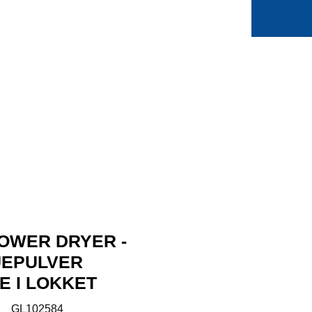
0
Min side
Favoritter
POWER DRYER -
UEPULVER
E I LOKKET
:
GL102584