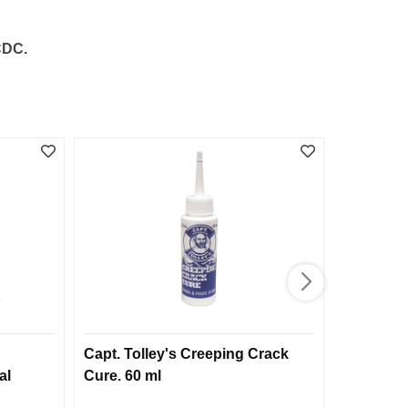
CDC.
Capt. Tolley's Creeping Crack
Toggegarn
al
Cure. 60 ml
45 m