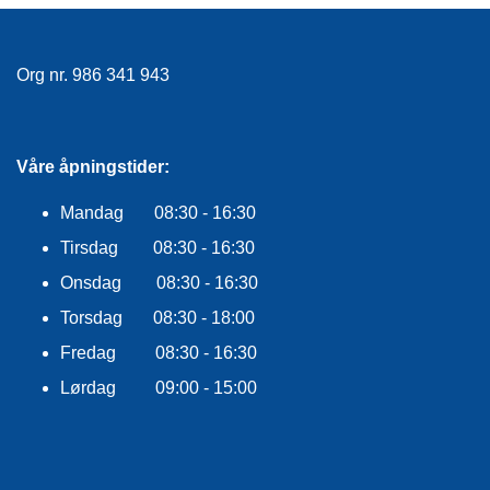
R
O
G
Org nr. 986 341 943
G
A
R
N
Våre åpningstider:
Mandag 08:30 - 16:30
F
L
Tirsdag 08:30 - 16:30
Y
T
Onsdag 08:30 - 16:30
E
Torsdag 08:30 - 18:00
P
L
Fredag 08:30 - 16:30
A
G
Lørdag 09:00 - 15:00
G
B