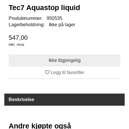
I
Tec7 Aquastop liquid
S
K
E
Produktnummer:
950535
U
Lagerbeholdning:
Ikke på lager
T
S
547,00
T
inkl. mva.
Y
R
F
Legg til favoritter
L
U
E
F
I
Beskrivelse
S
K
E
Andre kjøpte også