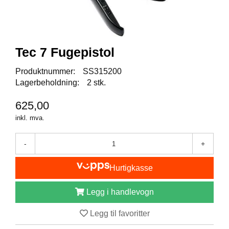
I
S
K
E
U
Tec 7 Fugepistol
T
S
T
Produktnummer:
SS315200
Y
Lagerbeholdning:
2 stk.
R
625,00
inkl. mva.
F
L
-
+
U
E
F
Hurtigkasse
I
S
Legg i handlevogn
K
E
Legg til favoritter