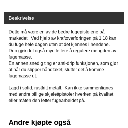
B
Å
T
Beskrivelse
U
T
Dette må være en av de bedre fugepistolene på
S
T
markedet. Ved hjelp av kraftoverføringen på 1:18 kan
Y
du fuge hele dagen uten at det kjennes i hendene.
R
Den gjør det også mye lettere å regulere mengden av
fugemasse.
En annen snedig ting er anti-drip funksjonen, som gjør
K
at når du slipper håndtaket, slutter det å komme
N
fugemasse ut.
I
V
Lagd i solid, rustfritt metall. Kan ikke sammenlignes
E
med andre billige skjelettpistoler hverken på kvalitet
R
eller måten den letter fugearbeidet på.
T
A
Andre kjøpte også
U