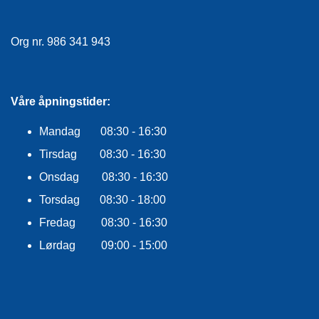
E
K
L
Org nr. 986 341 943
E
D
N
I
N
Våre åpningstider:
G
Mandag 08:30 - 16:30
Tirsdag 08:30 - 16:30
V
A
Onsdag 08:30 - 16:30
N
Torsdag 08:30 - 18:00
N
S
Fredag 08:30 - 16:30
P
O
Lørdag 09:00 - 15:00
R
T