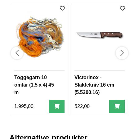
V
E
R
K
O
G
F
O
R
T
Ø
Y
N
Toggegarn 10
Victorinox -
C
I
omfar (1,5 x 4) 45
Slaktekniv 16 cm
C
N
m
(5.5200.16)
C
G
1.995,00
522,00
2
T
E
I
N
Alternative produkter
E