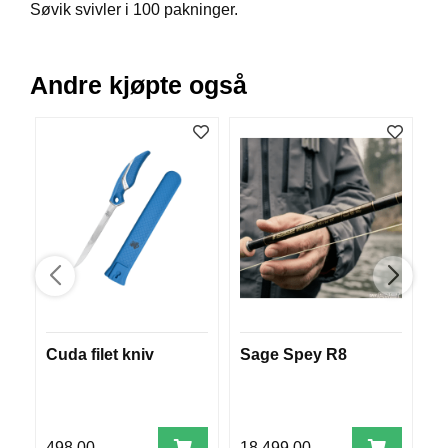
Søvik svivler i 100 pakninger.
B
Å
T
U
Andre kjøpte også
T
S
T
Y
R
K
N
I
V
E
R
Cuda filet kniv
Sage Spey R8
s
T
A
U
498,00
18.499,00
2