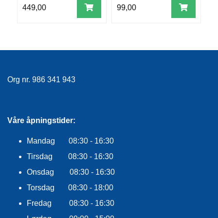
R
449,00
99,00
6
O
G
G
A
R
N
Org nr. 986 341 943
F
L
Y
Våre åpningstider:
T
E
Mandag 08:30 - 16:30
P
L
Tirsdag 08:30 - 16:30
A
G
Onsdag 08:30 - 16:30
G
Torsdag 08:30 - 18:00
Fredag 08:30 - 16:30
B