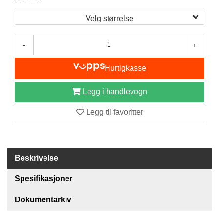
I
S
Velg størrelse
K
E
U
-
+
T
S
T
Hurtigkasse
Y
R
Legg i handlevogn
Legg til favoritter
F
L
U
E
F
Beskrivelse
I
S
Spesifikasjoner
K
E
Dokumentarkiv