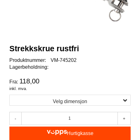
I
S
K
E
U
T
S
T
Strekkskrue rustfri
Y
R
Produktnummer:
VM-745202
Lagerbeholdning:
F
118,00
Fra:
L
U
inkl. mva.
E
F
Velg dimensjon
I
S
K
-
+
E
Hurtigkasse