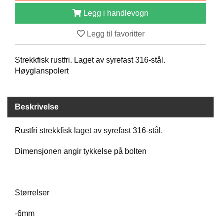
B
Legg i handlevogn
Å
T
Legg til favoritter
U
T
S
Strekkfisk rustfri. Laget av syrefast 316-stål.
T
Høyglanspolert
Y
R
Beskrivelse
K
N
Rustfri strekkfisk laget av syrefast 316-stål.
I
V
Dimensjonen angir tykkelse på bolten
E
R
Størrelser
T
A
-6mm
U