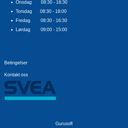
F
Onsdag 08:30 - 16:30
L
A
Torsdag 08:30 - 18:00
G
Fredag 08:30 - 16:30
G
Lørdag 09:00 - 15:00
S
I
K
K
E
Betingelser
R
H
E
Kontakt oss
T
Gurusoft