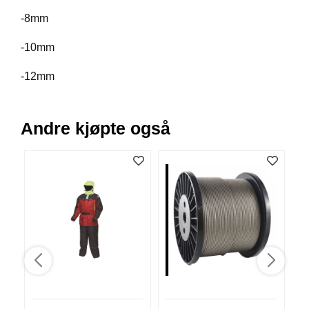
V
-8mm
E
R
-10mm
K
O
G
-12mm
F
O
R
Andre kjøpte også
T
Ø
Y
N
I
N
G
T
E
I
N
E