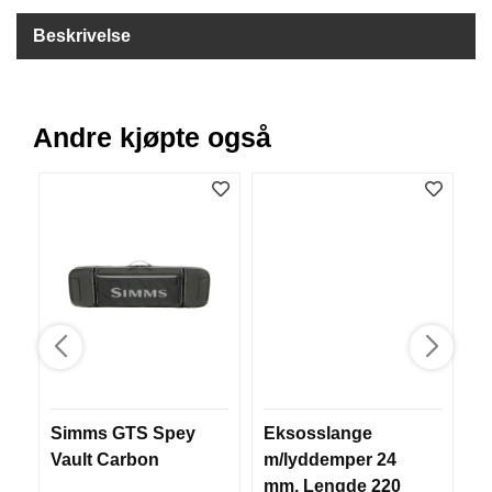
B
Beskrivelse
Å
T
U
T
S
Andre kjøpte også
T
Y
R
K
N
I
V
E
R
Simms GTS Spey
Eksosslange
P
T
Vault Carbon
m/lyddemper 24
to
A
U
mm, Lengde 220