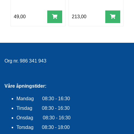
5
R
O
G
49,00
213,00
9
G
A
R
N
F
Org nr. 986 341 943
L
Y
T
E
Våre åpningstider:
P
L
A
Mandag 08:30 - 16:30
G
Tirsdag 08:30 - 16:30
G
Onsdag 08:30 - 16:30
Torsdag 08:30 - 18:00
B