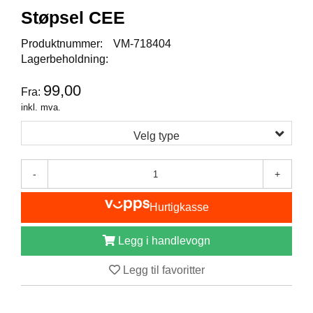
I
Støpsel CEE
S
K
E
Produktnummer:
VM-718404
U
Lagerbeholdning:
T
S
99,00
Fra:
T
inkl. mva.
Y
R
Velg type
F
-
+
L
U
Hurtigkasse
E
F
I
Legg i handlevogn
S
K
Legg til favoritter
E