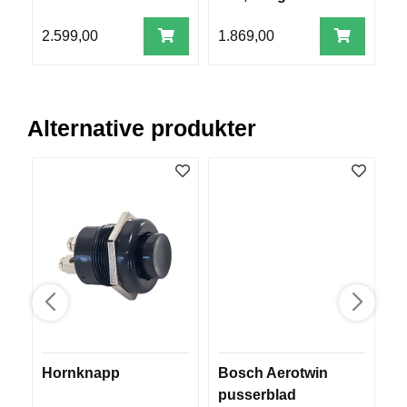
V
cm
E
2.599,00
1.869,00
1
R
K
O
G
F
Alternative produkter
O
R
T
Ø
Y
N
I
N
G
T
E
I
Hornknapp
Bosch Aerotwin
M
N
pusserblad
s
E