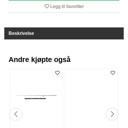
B
Legg til favoritter
Å
T
U
T
S
Beskrivelse
T
Y
R
Andre kjøpte også
K
N
I
V
E
R
T
A
U