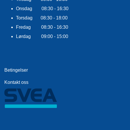
E
K
Onsdag 08:30 - 16:30
L
Torsdag 08:30 - 18:00
E
D
Fredag 08:30 - 16:30
N
I
Lørdag 09:00 - 15:00
N
G
V
Betingelser
A
N
Kontakt oss
N
S
P
O
R
T