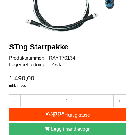
I
S
K
E
U
T
S
T
STng Startpakke
Y
R
Produktnummer:
RAYT70134
Lagerbeholdning:
2 stk.
F
1.490,00
L
U
inkl. mva.
E
F
-
+
I
S
K
Hurtigkasse
E
Legg i handlevogn