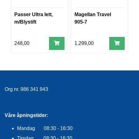
R
O
Passer Ultra lett,
Magellan Travel
G
G
m/Blystift
905-7
B
G
A
R
N
248,00
1.299,00
1
F
L
Y
T
E
Org nr. 986 341 943
P
L
A
G
G
Våre åpningstider:
Mandag 08:30 - 16:30
B
Tirsdag 08:30 - 16:30