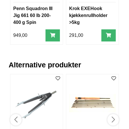
V
Penn Squadron III
Krok EXEHook
D
E
R
Jig 661 60 lb 200-
kjøkkenrullholder
m
K
400 g Spin
>5kg
2
O
G
99
949,00
291,00
F
7
O
R
T
Ø
Alternative produkter
Y
N
I
N
G
T
E
I
N
E