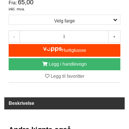
65,00
Fra:
B
inkl. mva.
Å
T
Velg farge
U
T
S
-
+
T
Y
R
Hurtigkasse
Legg i handlevogn
K
N
Legg til favoritter
I
V
E
R
Beskrivelse
T
A
U