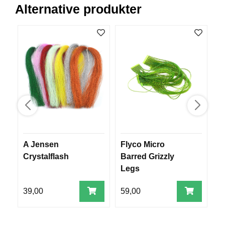
R
Alternative produkter
O
G
G
A
R
N
F
L
Y
T
E
A Jensen
Flyco Micro
C
P
L
Crystalflash
Barred Grizzly
M
A
Legs
G
G
39,00
59,00
7
B