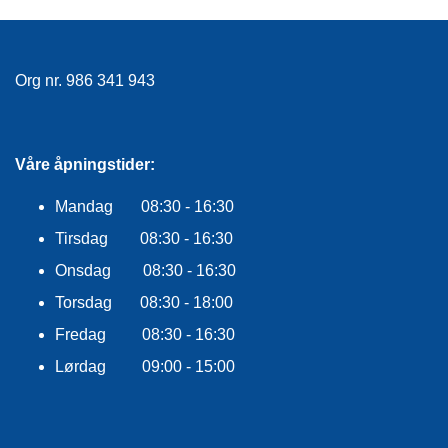
E
K
L
E
Org nr. 986 341 943
D
N
I
N
G
Våre åpningstider:
Mandag 08:30 - 16:30
V
Tirsdag 08:30 - 16:30
A
N
Onsdag 08:30 - 16:30
N
Torsdag 08:30 - 18:00
S
P
Fredag 08:30 - 16:30
O
R
Lørdag 09:00 - 15:00
T