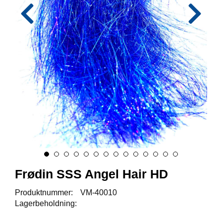
I
S
K
E
U
T
S
T
Y
R
F
L
U
E
F
I
Frødin SSS Angel Hair HD
S
K
Produktnummer:
VM-40010
E
Lagerbeholdning: