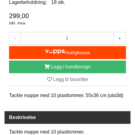
I
Lagerbeholdning:
18 stk.
S
K
299,00
E
inkl. mva.
U
T
S
-
+
T
Y
Hurtigkasse
R
Legg i handlevogn
F
Legg til favoritter
L
U
E
Tackle mappe med 10 plastlommer. 55x36 cm (utslått)
F
I
S
K
Beskrivelse
E
Tackle mappe med 10 plastlommer.