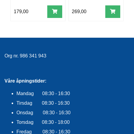
R
O
179,00
269,00
3
G
G
A
R
N
Org nr. 986 341 943
F
L
Y
T
Våre åpningstider:
E
P
L
Mandag 08:30 - 16:30
A
Tirsdag 08:30 - 16:30
G
G
Onsdag 08:30 - 16:30
Torsdag 08:30 - 18:00
B
Fredag 08:30 - 16:30