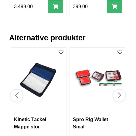
V
3.499,00
399,00
4
E
R
K
O
G
Alternative produkter
F
O
R
T
Ø
Y
N
I
N
G
T
E
Kinetic Tackel
Spro Rig Wallet
M
I
Mappe stor
Smal
1
N
E