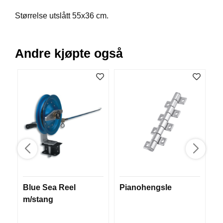
B
Størrelse utslått 55x36 cm.
Å
T
U
T
Andre kjøpte også
S
T
Y
R
K
N
I
V
E
R
Blue Sea Reel
Pianohengsle
1
m/stang
Si
T
A
U