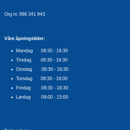
E
K
L
Org nr. 986 341 943
E
D
N
I
Våre åpningstider:
N
G
Mandag 08:30 - 16:30
Tirsdag 08:30 - 16:30
V
Onsdag 08:30 - 16:30
A
N
Torsdag 08:30 - 18:00
N
Fredag 08:30 - 16:30
S
P
Lørdag 09:00 - 15:00
O
R
T