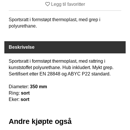
Legg til favoritter
B
Å
T
Sportsratt i formstøpt thermoplast, med grep i
U
polyurethane.
T
S
T
Y
Beskrivelse
R
Sportsratt i formstøpt thermoplast, med rattring i
kunststoffet polyurethane. Hub inkludert. Mykt grep.
K
Sertifisert etter EN 28848 og ABYC P22 standard.
N
I
V
Diameter:
350 mm
E
Ring:
sort
R
Eker:
sort
T
Andre kjøpte også
A
U