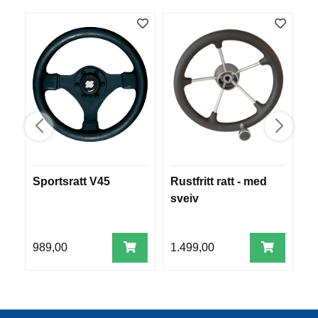
R
O
G
G
A
R
N
F
L
Y
T
Sportsratt V45
Rustfritt ratt - med
R
E
sveiv
P
L
A
G
989,00
1.499,00
4
G
B