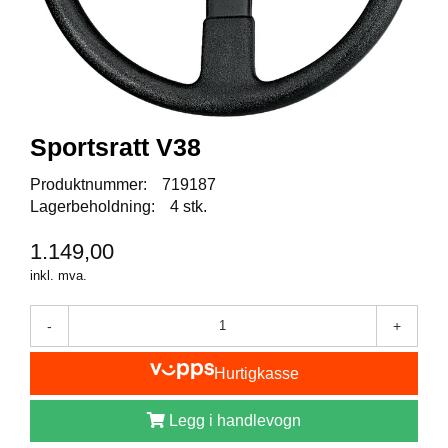
I
S
K
E
U
T
S
T
Sportsratt V38
Y
R
Produktnummer:
719187
Lagerbeholdning:
4 stk.
F
1.149,00
L
inkl. mva.
U
E
F
-
+
I
S
Hurtigkasse
K
E
Legg i handlevogn