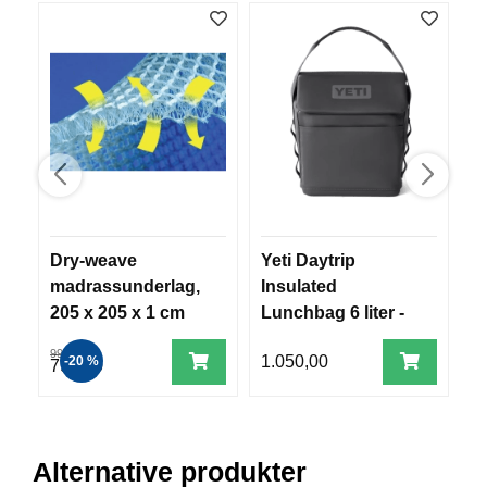
V
E
R
K
O
G
F
O
R
T
Ø
Y
Dry-weave
Yeti Daytrip
T
N
I
madrassunderlag,
Insulated
o
N
205 x 205 x 1 cm
Lunchbag 6 liter -
m
G
Charcoal
999,00
1.050,00
1
-20 %
799,00
T
E
I
N
Alternative produkter
E