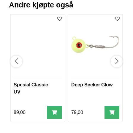
Andre kjøpte også
B
Å
T
U
T
S
T
Y
R
K
N
I
Spesial Classic
Deep Seeker Glow
M
V
UV
E
R
89,00
79,00
8
T
A
U