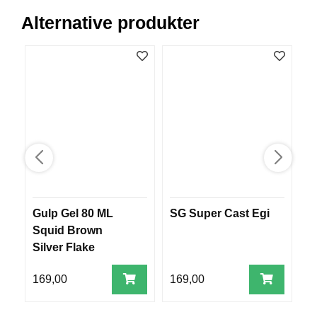
V
Alternative produkter
E
R
K
O
G
F
O
R
T
Ø
Y
N
I
N
G
Gulp Gel 80 ML
SG Super Cast Egi
S
Squid Brown
H
Silver Flake
T
E
169,00
169,00
4
I
N
E