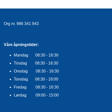
R
O
G
G
A
Org nr. 986 341 943
R
N
Våre åpningstider:
F
L
Mandag 08:30 - 16:30
Y
Tirsdag 08:30 - 16:30
T
E
Onsdag 08:30 - 16:30
P
L
Torsdag 08:30 - 18:00
A
G
Fredag 08:30 - 16:30
G
Lørdag 09:00 - 15:00
B