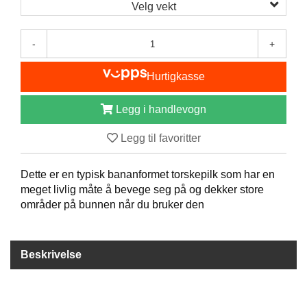
I
Velg vekt
S
K
E
-
+
U
T
Hurtigkasse
S
T
Y
Legg i handlevogn
R
Legg til favoritter
F
Dette er en typisk bananformet torskepilk som har en
L
meget livlig måte å bevege seg på og dekker store
U
områder på bunnen når du bruker den
E
F
I
S
Beskrivelse
K
E