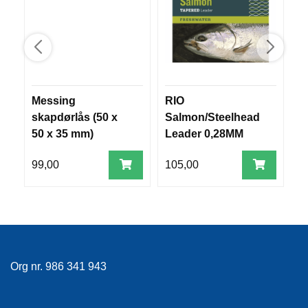
R
O
G
G
A
R
N
Messing
RIO
M
skapdørlås (50 x
Salmon/Steelhead
B
50 x 35 mm)
Leader 0,28MM
m
F
L
15fot
&
Y
99,00
105,00
6
T
E
P
L
A
G
G
Org nr. 986 341 943
B