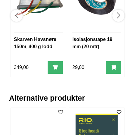
V
E
R
K
O
G
F
Skarven Havsnøre
Isolasjonstape 19
D
O
150m, 400 g lodd
mm (20 mtr)
m
R
2
T
Ø
99
Y
349,00
29,00
7
N
I
N
G
Alternative produkter
T
E
I
N
E