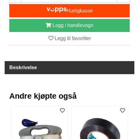
B
Hurtigkasse
Å
T
U
Legg i handlevogn
T
S
Legg til favoritter
T
Y
R
Beskrivelse
K
N
I
V
Andre kjøpte også
E
R
T
A
U