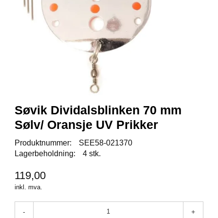
I
S
K
E
U
T
S
T
Y
R
Søvik Dividalsblinken 70 mm
F
Sølv/ Oransje UV Prikker
L
U
Produktnummer:
SEE58-021370
E
Lagerbeholdning:
4 stk.
F
I
119,00
S
K
inkl. mva.
E
-
+