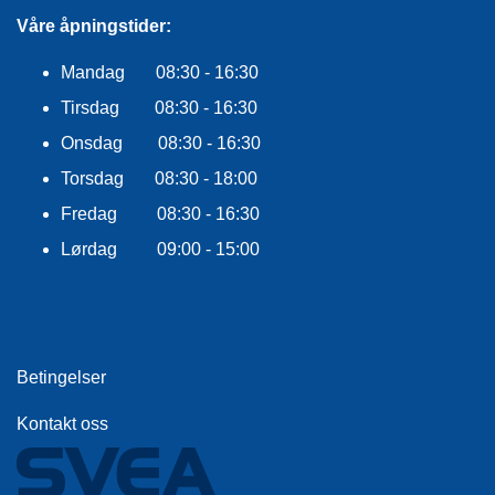
E
Våre åpningstider:
K
L
E
Mandag 08:30 - 16:30
D
Tirsdag 08:30 - 16:30
N
I
Onsdag 08:30 - 16:30
N
G
Torsdag 08:30 - 18:00
Fredag 08:30 - 16:30
Lørdag 09:00 - 15:00
V
A
N
N
S
P
Betingelser
O
R
T
Kontakt oss