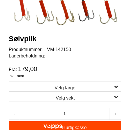
I
S
K
E
U
T
S
Sølvpilk
T
Y
Produktnummer:
VM-142150
R
Lagerbeholdning:
179,00
Fra:
F
inkl. mva.
L
U
Velg farge
E
F
Velg vekt
I
S
K
-
+
E
Hurtigkasse