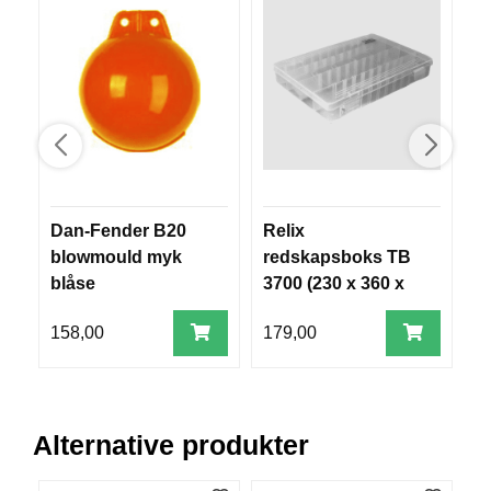
R
O
G
G
A
R
N
F
Dan-Fender B20
Relix
M
L
Y
blowmould myk
redskapsboks TB
T
blåse
3700 (230 x 360 x
E
49 mm)
P
158,00
179,00
8
L
A
G
G
Alternative produkter
B