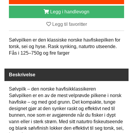
B
Å
Legg i handlevogn
T
U
Legg til favoritter
T
S
T
Sølvpilken er den klassiske norske havfiskepilken for
Y
torsk, sei og hyse. Rask synking, naturtro utseende.
R
Fås i 125–750g og fire farger
K
Beskrivelse
N
I
V
Sølvpilk – den norske havfisikklassikeren
E
Sølvpilken er en av de mest velprøvde pilkene i norsk
R
havfiske – og med god grunn. Det kompakte, tunge
designet gjør at den synker raskt og effektivt ned til
bunnen, noe som er avgjørende når du fisker i dypt
T
vann eller i sterk strøm. Med sitt naturtro fiskeutseende
A
og blank sølvfinish lokker den effektivt til seg torsk, sei,
U