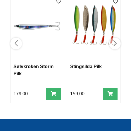
E
K
L
E
D
N
I
N
G
Sølvkroken Storm
Stingsilda Pilk
L
V
A
Pilk
N
N
S
179,00
159,00
1
P
O
R
T