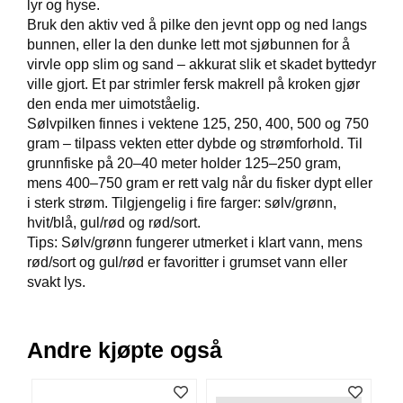
lyr og hyse.
V
Bruk den aktiv ved å pilke den jevnt opp og ned langs
E
bunnen, eller la den dunke lett mot sjøbunnen for å
R
K
virvle opp slim og sand – akkurat slik et skadet byttedyr
O
ville gjort. Et par strimler fersk makrell på kroken gjør
G
den enda mer uimotståelig.
F
Sølvpilken finnes i vektene 125, 250, 400, 500 og 750
O
gram – tilpass vekten etter dybde og strømforhold. Til
R
grunnfiske på 20–40 meter holder 125–250 gram,
T
Ø
mens 400–750 gram er rett valg når du fisker dypt eller
Y
i sterk strøm. Tilgjengelig i fire farger: sølv/grønn,
N
hvit/blå, gul/rød og rød/sort.
I
Tips: Sølv/grønn fungerer utmerket i klart vann, mens
N
rød/sort og gul/rød er favoritter i grumset vann eller
G
svakt lys.
T
Andre kjøpte også
E
I
N
E