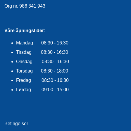
F
Org nr. 986 341 943
L
A
G
G
Våre åpningstider:
S
I
Mandag 08:30 - 16:30
K
Tirsdag 08:30 - 16:30
K
E
Onsdag 08:30 - 16:30
R
H
Torsdag 08:30 - 18:00
E
Fredag 08:30 - 16:30
T
Lørdag 09:00 - 15:00
Betingelser