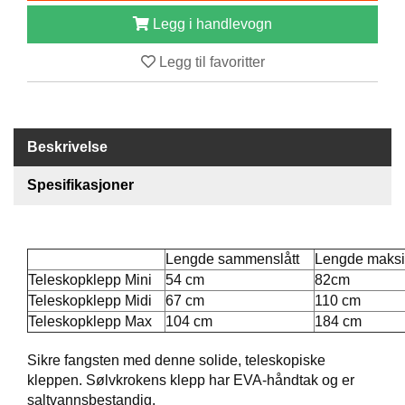
B
Legg i handlevogn
Å
T
Legg til favoritter
U
T
S
T
Y
Beskrivelse
R
Spesifikasjoner
K
N
I
Lengde sammenslått
Lengde maks
V
Teleskopklepp Mini
54 cm
82cm
E
Teleskopklepp Midi
67 cm
110 cm
R
Teleskopklepp Max
104 cm
184 cm
Sikre fangsten med denne solide, teleskopiske
T
kleppen. Sølvkrokens klepp har EVA-håndtak og er
A
U
saltvannsbestandig.