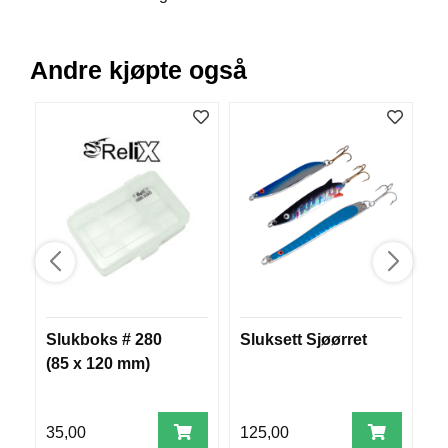
V
E
R
Andre kjøpte også
K
O
G
F
O
R
T
Ø
Y
N
I
N
G
Slukboks # 280
Sluksett Sjøørret
S
(85 x 120 mm)
T
E
I
N
35,00
125,00
1
E