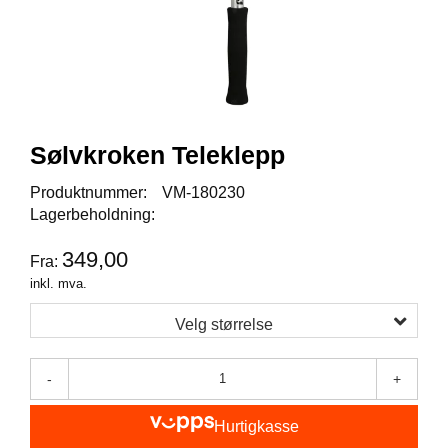
I
S
K
E
U
T
S
T
Sølvkroken Teleklepp
Y
R
Produktnummer:
VM-180230
Lagerbeholdning:
F
349,00
Fra:
L
U
inkl. mva.
E
F
Velg størrelse
I
S
K
-
+
E
Hurtigkasse