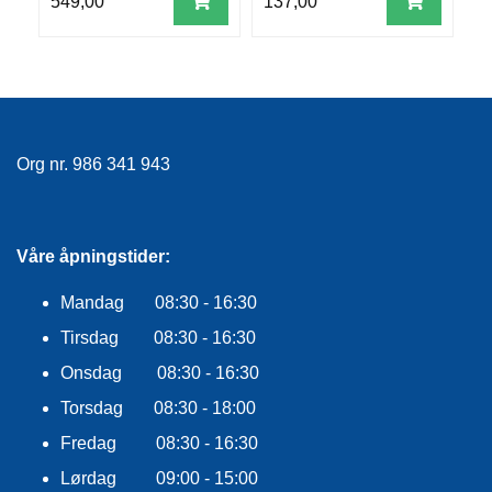
549,00
137,00
1
E
K
L
E
D
N
I
N
Org nr. 986 341 943
G
V
Våre åpningstider:
A
N
Mandag 08:30 - 16:30
N
S
Tirsdag 08:30 - 16:30
P
Onsdag 08:30 - 16:30
O
R
Torsdag 08:30 - 18:00
T
Fredag 08:30 - 16:30
Lørdag 09:00 - 15:00