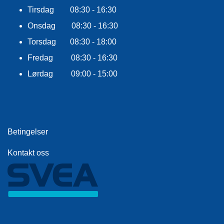
F
Tirsdag 08:30 - 16:30
L
A
Onsdag 08:30 - 16:30
G
G
Torsdag 08:30 - 18:00
Fredag 08:30 - 16:30
S
I
Lørdag 09:00 - 15:00
K
K
E
R
H
E
Betingelser
T
Kontakt oss