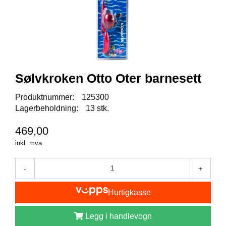
I
S
K
E
U
T
S
T
Sølvkroken Otto Oter barnesett
Y
R
Produktnummer:
125300
Lagerbeholdning:
13 stk.
F
469,00
L
U
inkl. mva.
E
F
-
+
I
S
K
Hurtigkasse
E
Legg i handlevogn