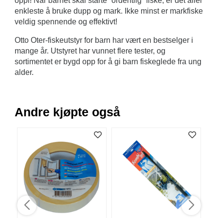
oppi! Når barnet skal starte ”ordentlig” fiske, er det aller
V
enkleste å bruke dupp og mark. Ikke minst er markfiske
E
veldig spennende og effektivt!
R
K
Otto Oter-fiskeutstyr for barn har vært en bestselger i
O
mange år. Utstyret har vunnet flere tester, og
G
sortimentet er bygd opp for å gi barn fiskeglede fra ung
F
O
alder.
R
T
Ø
Y
Andre kjøpte også
N
I
N
G
T
E
I
N
E