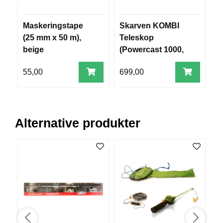
R
O
G
Maskeringstape
Skarven KOMBI
D
G
(25 mm x 50 m),
Teleskop
D
A
beige
(Powercast 1000,
R
Tele 210)
N
55,00
699,00
2
F
L
Y
Alternative produkter
T
E
P
L
A
G
G
B