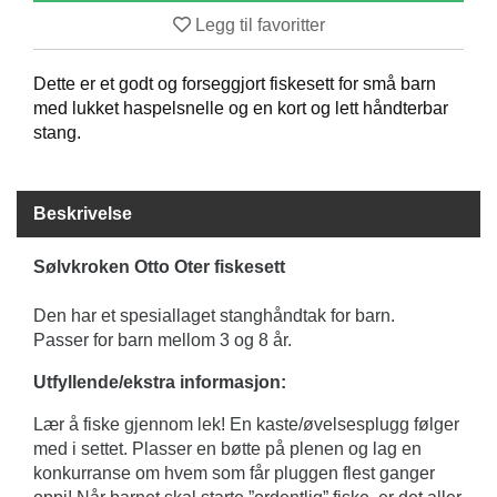
B
Legg til favoritter
Å
T
Dette er et godt og forseggjort fiskesett for små barn
U
T
med lukket haspelsnelle og en kort og lett håndterbar
S
stang.
T
Y
R
Beskrivelse
K
Sølvkroken Otto Oter fiskesett
N
I
Den har et spesiallaget stanghåndtak for barn.
V
Passer for barn mellom 3 og 8 år.
E
R
Utfyllende/ekstra informasjon:
Lær å fiske gjennom lek! En kaste/øvelsesplugg følger
T
med i settet. Plasser en bøtte på plenen og lag en
A
konkurranse om hvem som får pluggen flest ganger
U