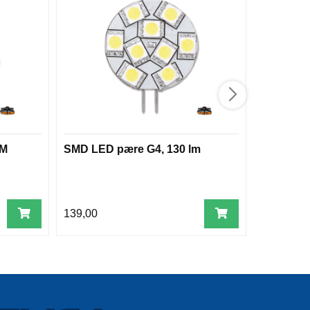
LM
SMD LED pære G4, 130 lm
LED-pære
NauticLe
139,00
279,00