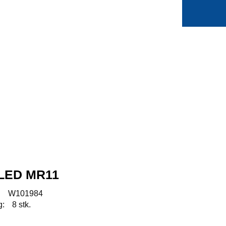
0
Min side
Favoritter
 LED MR11
:
W101984
g:
8 stk.