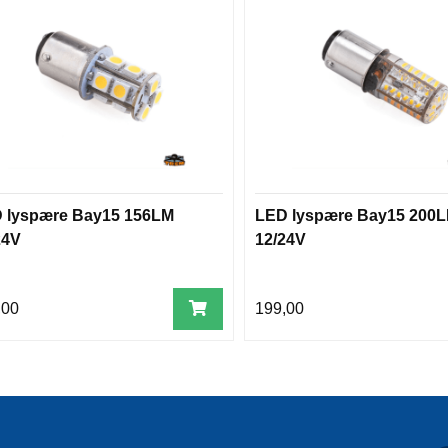
 lyspære Bay15 156LM
LED lyspære Bay15 200
24V
12/24V
,00
199,00