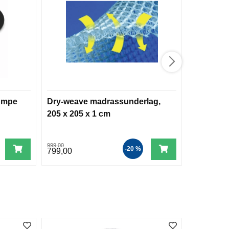
pumpe
Dry-weave madrassunderlag,
Landstrø
205 x 205 x 1 cm
kompatib
999,00
2.175,00
-20 %
799,00