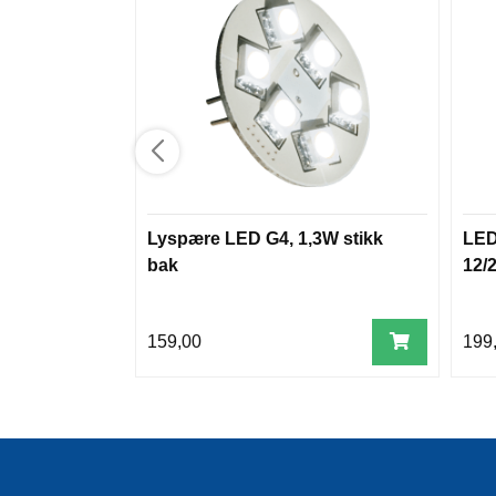
Lyspære LED G4, 1,3W stikk
LED
bak
12/
159,00
199