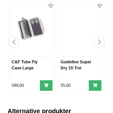
V
E
R
K
O
G
F
O
R
T
Ø
Y
N
C&F Tube Fly
Guideline Super
V
I
Case Large
Dry 15' Fot
N
G
599,00
55,00
9
T
E
I
N
Alternative produkter
E