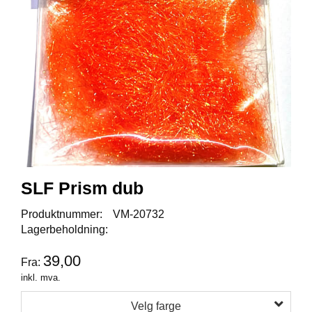
I
S
K
E
U
T
S
T
Y
R
F
L
SLF Prism dub
U
E
Produktnummer:
VM-20732
F
Lagerbeholdning:
I
S
39,00
Fra:
K
E
inkl. mva.
Velg farge