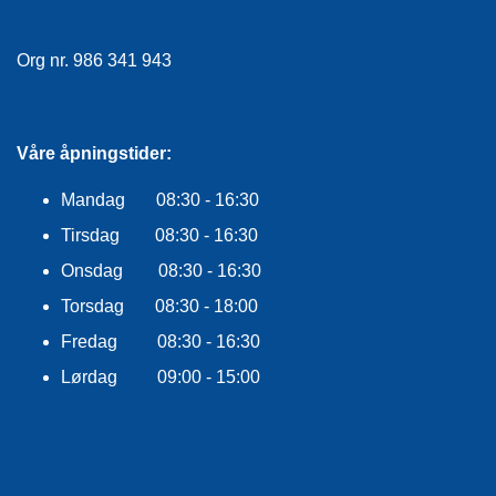
E
K
L
Org nr. 986 341 943
E
D
N
I
Våre åpningstider:
N
G
Mandag 08:30 - 16:30
Tirsdag 08:30 - 16:30
V
Onsdag 08:30 - 16:30
A
N
Torsdag 08:30 - 18:00
N
S
Fredag 08:30 - 16:30
P
Lørdag 09:00 - 15:00
O
R
T