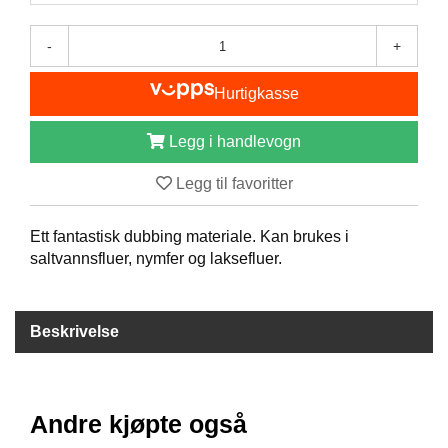
B
Å
-
+
T
U
Hurtigkasse
T
S
T
Legg i handlevogn
Y
R
Legg til favoritter
Ett fantastisk dubbing materiale. Kan brukes i
K
N
saltvannsfluer, nymfer og laksefluer.
I
V
E
Beskrivelse
R
T
Andre kjøpte også
A
U