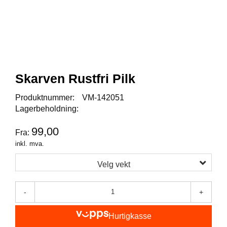
I
S
K
E
U
T
S
T
Skarven Rustfri Pilk
Y
R
Produktnummer:
VM-142051
Lagerbeholdning:
F
99,00
Fra:
L
U
inkl. mva.
E
F
Velg vekt
I
S
K
-
+
E
Hurtigkasse