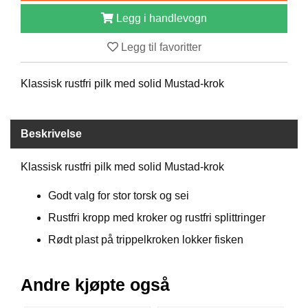
B
Legg i handlevogn
Å
T
Legg til favoritter
U
T
S
Klassisk rustfri pilk med solid Mustad-krok
T
Y
R
Beskrivelse
K
Klassisk rustfri pilk med solid Mustad-krok
N
I
Godt valg for stor torsk og sei
V
E
Rustfri kropp med kroker og rustfri splittringer
R
Rødt plast på trippelkroken lokker fisken
T
Andre kjøpte også
A
U