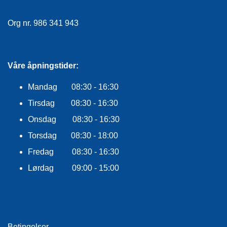
E
K
Org nr. 986 341 943
L
E
D
N
I
Våre åpningstider:
N
G
Mandag 08:30 - 16:30
Tirsdag 08:30 - 16:30
V
Onsdag 08:30 - 16:30
A
N
Torsdag 08:30 - 18:00
N
Fredag 08:30 - 16:30
S
P
Lørdag 09:00 - 15:00
O
R
T
Betingelser