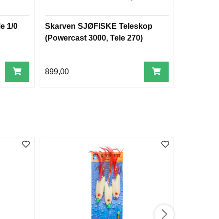
e 1/0
Skarven SJØFISKE Teleskop
Mora nr.
(Powercast 3000, Tele 270)
m/verneh
899,00
96,00