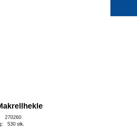
0
Min side
Favoritter
akrellhekle
:
270260
g:
530 stk.