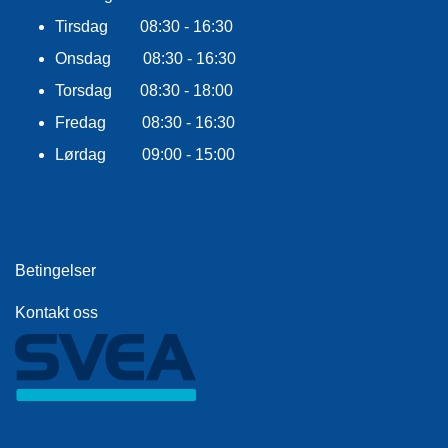
E
K
Tirsdag 08:30 - 16:30
L
Onsdag 08:30 - 16:30
E
D
Torsdag 08:30 - 18:00
N
I
Fredag 08:30 - 16:30
N
Lørdag 09:00 - 15:00
G
V
A
N
Betingelser
N
S
Kontakt oss
P
O
R
T