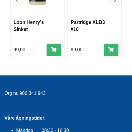
R
O
G
G
Loon Henry's
Partridge XLB3
M
A
Sinket
#10
B
R
m
N
99,00
89,00
6
F
L
Y
T
E
P
L
Org nr. 986 341 943
A
G
G
Våre åpningstider:
B
Mandag 08:30 - 16:30