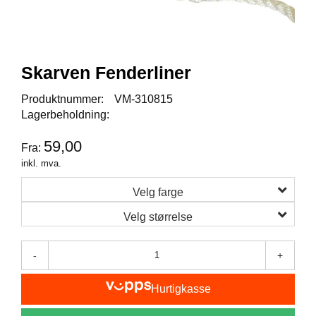
I
S
K
E
U
Skarven Fenderliner
T
S
T
Produktnummer:
VM-310815
Y
Lagerbeholdning:
R
59,00
Fra:
inkl. mva.
F
L
Velg farge
U
E
Velg størrelse
F
I
S
-
+
K
E
Hurtigkasse