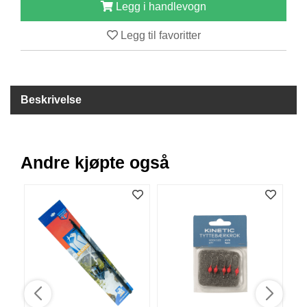
Legg i handlevogn
B
Å
Legg til favoritter
T
U
T
S
T
Beskrivelse
Y
R
Andre kjøpte også
K
N
I
V
E
R
T
A
U