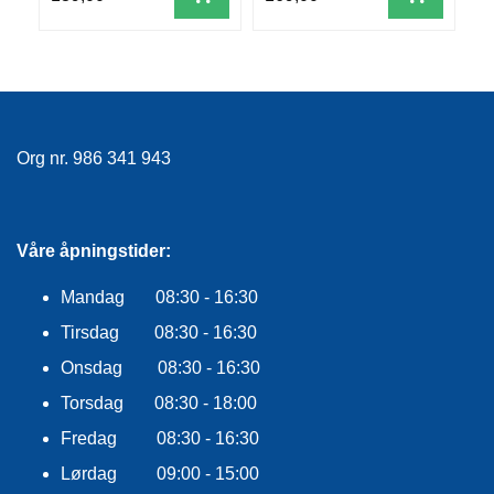
R
O
G
G
A
R
N
Org nr. 986 341 943
F
L
Våre åpningstider:
Y
T
Mandag 08:30 - 16:30
E
P
Tirsdag 08:30 - 16:30
L
A
Onsdag 08:30 - 16:30
G
Torsdag 08:30 - 18:00
G
Fredag 08:30 - 16:30
Lørdag 09:00 - 15:00
B