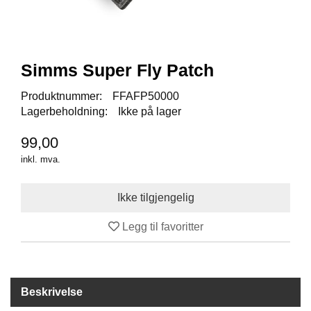
I
S
K
E
U
Simms Super Fly Patch
T
S
T
Produktnummer:
FFAFP50000
Y
Lagerbeholdning:
Ikke på lager
R
99,00
inkl. mva.
F
L
U
E
F
Legg til favoritter
I
S
K
E
Beskrivelse