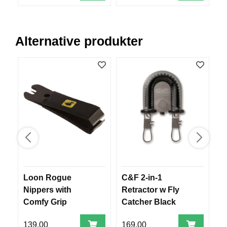
V
E
R
K
Alternative produkter
O
G
F
O
R
T
Ø
Y
N
I
N
G
Loon Rogue
C&F 2-in-1
L
T
Nippers with
Retractor w Fly
8
E
Comfy Grip
Catcher Black
I
(CFA-70WF)
N
E
139,00
169,00
4