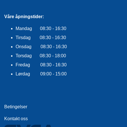
E
K
L
Våre åpningstider:
E
D
Mandag 08:30 - 16:30
N
I
Tirsdag 08:30 - 16:30
N
G
Onsdag 08:30 - 16:30
Torsdag 08:30 - 18:00
V
Fredag 08:30 - 16:30
A
Lørdag 09:00 - 15:00
N
N
S
P
O
R
Betingelser
T
Kontakt oss