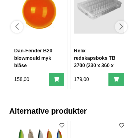
V
E
R
K
O
G
F
O
R
Dan-Fender B20
Relix
M
T
blowmould myk
redskapsboks TB
Ø
blåse
3700 (230 x 360 x
Y
49 mm)
N
158,00
179,00
8
I
N
G
Alternative produkter
T
E
I
N
E