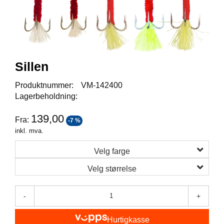
I
S
K
E
U
T
S
Sillen
T
Y
Produktnummer:
VM-142400
R
Lagerbeholdning:
139,00
Fra:
-7 %
F
inkl. mva.
L
U
Velg farge
E
F
Velg størrelse
I
S
K
-
+
E
Hurtigkasse