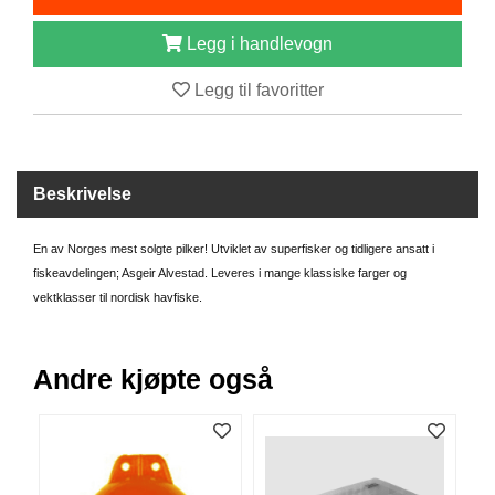
B
Å
Legg i handlevogn
T
U
Legg til favoritter
T
S
T
Y
R
Beskrivelse
En av Norges mest solgte pilker! Utviklet av superfisker og tidligere ansatt i
K
fiskeavdelingen; Asgeir Alvestad. Leveres i mange klassiske farger og
N
vektklasser til nordisk havfiske.
I
V
E
R
Andre kjøpte også
T
A
U