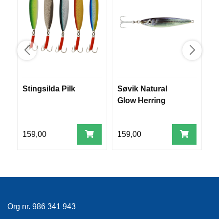
R
O
G
G
A
R
N
Stingsilda Pilk
Søvik Natural
S
F
Glow Herring
k
L
Y
T
E
159,00
159,00
9
P
L
A
G
G
Org nr. 986 341 943
B