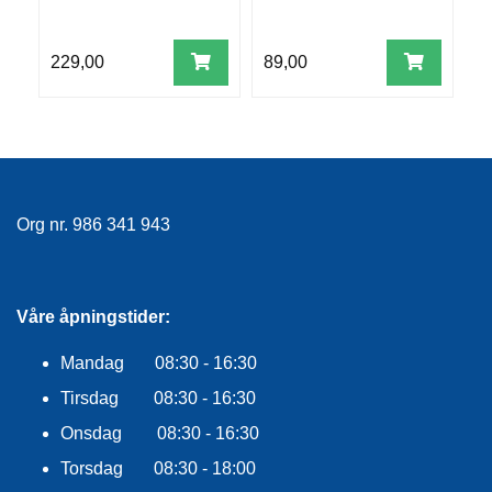
E
K
L
229,00
89,00
9
E
D
N
I
N
G
Org nr. 986 341 943
V
A
N
N
Våre åpningstider:
S
P
Mandag 08:30 - 16:30
O
R
Tirsdag 08:30 - 16:30
T
Onsdag 08:30 - 16:30
Torsdag 08:30 - 18:00