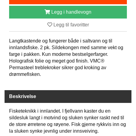
B
Å
Legg i handlevogn
T
U
Legg til favoritter
T
S
T
Langtkastende og fungerer både i saltvann og til
Y
innlandsfiske. 2 pk. Sildekongen med samme vekt og
R
farge i pakken. Kun moderne bestselgerfarger.
Holografisk folie og meget god finish. VMC®
Permasteel treblekroker sikrer god kroking av
K
drømmefisken.
N
I
V
E
Beskrivelse
R
Fisketeknikk i innlandet. I fjellvann kaster du en
sildesluk langt i motvind og sluken synker raskt ned til
T
de store ørretene og røyene. Fisk gjerne rykkvis inn og
A
la sluken synke jevnlig under innsveiving.
U