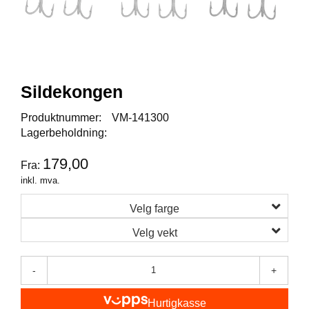
I
S
K
E
U
T
S
Sildekongen
T
Y
Produktnummer:
VM-141300
R
Lagerbeholdning:
179,00
Fra:
F
inkl. mva.
L
U
Velg farge
E
F
Velg vekt
I
S
K
-
+
E
Hurtigkasse