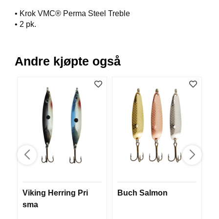
V
• Krok VMC® Perma Steel Treble
E
• 2 pk.
R
K
O
G
Andre kjøpte også
F
O
R
T
Ø
Y
N
I
N
G
T
E
Viking Herring Pri
Buch Salmon
M
I
sma
N
E