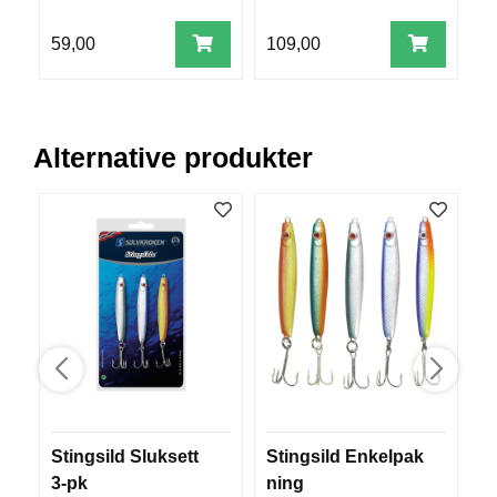
R
O
59,00
109,00
8
G
G
A
R
N
Alternative produkter
F
L
Y
T
E
P
L
A
G
G
Stingsild Sluksett
Stingsild Enkelpak
G
3-pk
ning
B