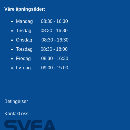
E
K
Våre åpningstider:
L
E
Mandag 08:30 - 16:30
D
N
Tirsdag 08:30 - 16:30
I
Onsdag 08:30 - 16:30
N
G
Torsdag 08:30 - 18:00
Fredag 08:30 - 16:30
V
Lørdag 09:00 - 15:00
A
N
N
S
P
O
Betingelser
R
T
Kontakt oss