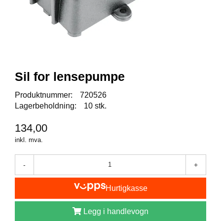
I
S
K
E
U
T
S
T
Sil for lensepumpe
Y
R
Produktnummer:
720526
Lagerbeholdning:
10 stk.
F
134,00
L
U
inkl. mva.
E
F
-
+
I
S
K
Hurtigkasse
E
Legg i handlevogn