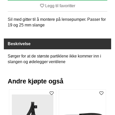
B
Legg til favoritter
Å
T
Sil med gitter til å montere på lensepumper. Passer for
U
T
19 og 25 mm slange
S
T
Y
Beskrivelse
R
Sørger for at de største partiklene ikke kommer inn i
K
slangen og ødelegger ventilene
N
I
V
Andre kjøpte også
E
R
T
A
U