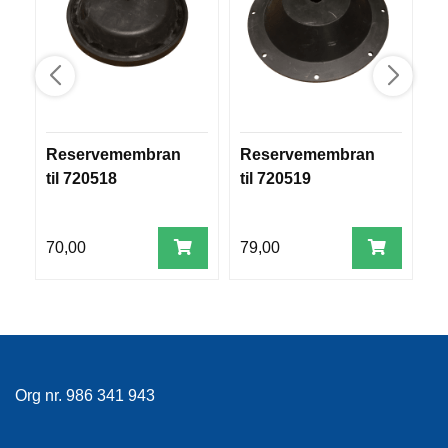
R
O
G
G
A
R
N
Reservemembran
Reservemembran
R
til 720518
til 720519
t
F
L
Y
70,00
79,00
4
T
E
P
L
A
G
G
Org nr. 986 341 943
B