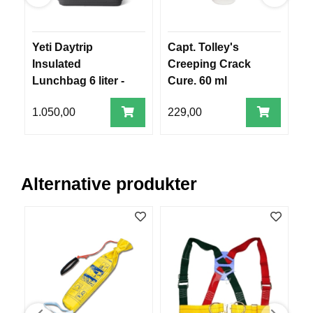
V
E
R
Yeti Daytrip
Capt. Tolley's
T
K
O
Insulated
Creeping Crack
o
G
Lunchbag 6 liter -
Cure. 60 ml
m
F
Charcoal
O
1.050,00
229,00
1
R
T
Ø
Y
N
Alternative produkter
I
N
G
T
E
I
N
E