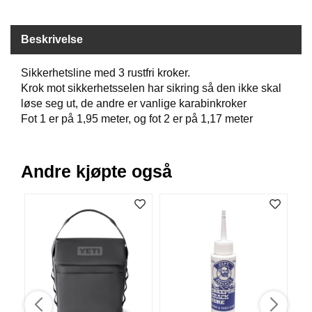
B
Å
Beskrivelse
T
U
T
Sikkerhetsline med 3 rustfri kroker.
S
Krok mot sikkerhetsselen har sikring så den ikke skal
T
løse seg ut, de andre er vanlige karabinkroker
Y
Fot 1 er på 1,95 meter, og fot 2 er på 1,17 meter
R
K
Andre kjøpte også
N
I
V
E
R
T
A
U