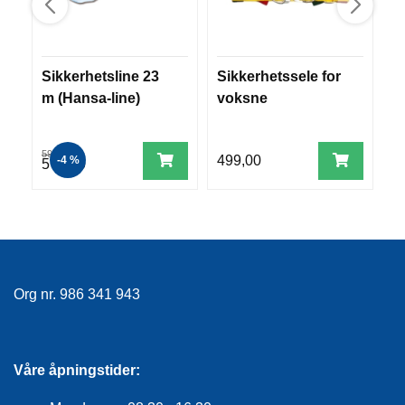
R
O
G
G
Sikkerhetsline 23
Sikkerhetssele for
H
A
m (Hansa-line)
voksne
s
R
N
(
598,00
79
499,00
-4 %
576,00
7
F
L
Y
T
E
P
L
Org nr. 986 341 943
A
G
G
Våre åpningstider:
B