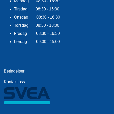
Mandag 08:30 - 16:30
E
K
Tirsdag 08:30 - 16:30
L
E
Onsdag 08:30 - 16:30
D
Torsdag 08:30 - 18:00
N
I
Fredag 08:30 - 16:30
N
G
Lørdag 09:00 - 15:00
V
A
N
Betingelser
N
S
Kontakt oss
P
O
R
T