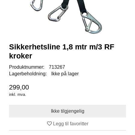
I
S
K
E
U
T
S
T
Sikkerhetsline 1,8 mtr m/3 RF
Y
R
kroker
Produktnummer:
713267
Lagerbeholdning:
Ikke på lager
F
L
U
299,00
E
inkl. mva.
F
I
S
K
E
Legg til favoritter