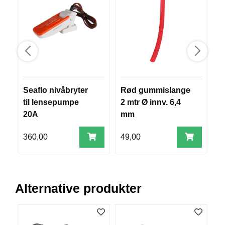
V
E
R
K
O
G
F
O
R
Seaflo nivåbryter
Rød gummislange
S
T
Ø
til lensepumpe
2 mtr Ø innv. 6,4
s
Y
20A
mm
1
N
I
360,00
49,00
8
N
G
T
Alternative produkter
E
I
N
E