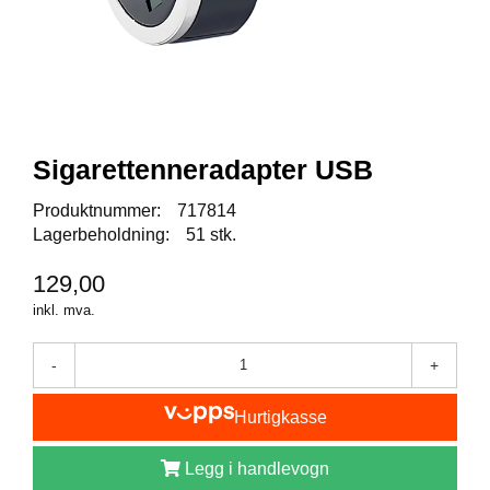
I
S
K
E
U
T
S
T
Sigarettenneradapter USB
Y
R
Produktnummer:
717814
Lagerbeholdning:
51 stk.
F
129,00
L
U
inkl. mva.
E
F
-
+
I
S
K
Hurtigkasse
E
Legg i handlevogn