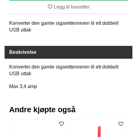
B
Legg til favoritter
Å
T
Konverter den gamle sigarettenneren til ett dobbelt
U
T
USB uttak
S
T
Y
Beskrivelse
R
Konverter den gamle sigarettenneren til ett dobbelt
K
USB uttak
N
I
Max 3,4 amp
V
E
R
Andre kjøpte også
T
A
U