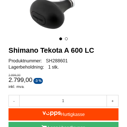
I
S
K
E
U
T
S
T
Y
Shimano Tekota A 600 LC
R
Produktnummer:
SH288601
Lagerbeholdning:
1 stk.
F
L
2.899,00
2.799,00
U
-3 %
E
inkl. mva.
F
I
-
+
S
K
E
Hurtigkasse