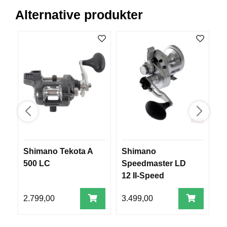
R
Alternative produkter
O
G
G
A
R
N
F
L
Y
T
E
P
Shimano Tekota A
Shimano
S
L
500 LC
Speedmaster LD
S
A
12 II-Speed
1
G
G
2.799,00
3.499,00
3
B