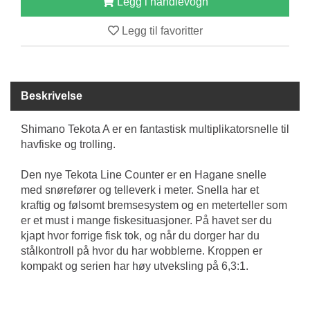
Legg i handlevogn
B
Å
Legg til favoritter
T
U
T
S
T
Beskrivelse
Y
R
Shimano Tekota A er en fantastisk multiplikatorsnelle til
havfiske og trolling.
K
Den nye Tekota Line Counter er en Hagane snelle
N
med snørefører og telleverk i meter. Snella har et
I
kraftig og følsomt bremsesystem og en meterteller som
V
E
er et must i mange fiskesituasjoner. På havet ser du
R
kjapt hvor forrige fisk tok, og når du dorger har du
stålkontroll på hvor du har wobblerne. Kroppen er
kompakt og serien har høy utveksling på 6,3:1.
T
A
U