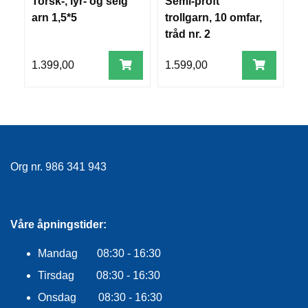
Torsk-, lyr- og seig
Semi-proft
T
E
arn 1,5*5
trollgarn, 10 omfar,
d
K
L
tråd nr. 2
E
D
1.399,00
1.599,00
1
N
I
N
G
V
Org nr. 986 341 943
A
N
N
S
P
Våre åpningstider:
O
R
Mandag 08:30 - 16:30
T
Tirsdag 08:30 - 16:30
Onsdag 08:30 - 16:30