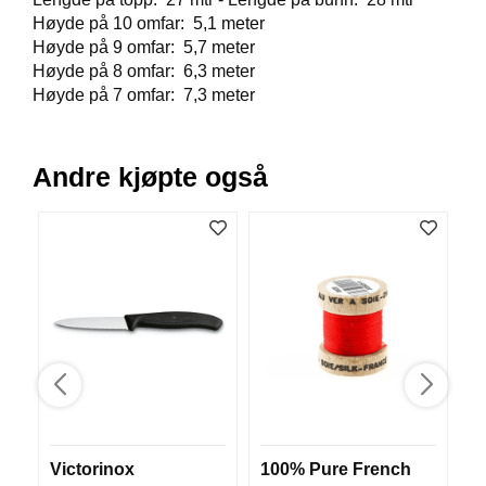
V
Høyde på 10 omfar: 5,1 meter
E
Høyde på 9 omfar: 5,7 meter
R
Høyde på 8 omfar: 6,3 meter
K
Høyde på 7 omfar: 7,3 meter
O
G
F
O
Andre kjøpte også
R
T
Ø
Y
N
I
N
G
T
E
I
N
Victorinox
100% Pure French
Bo
E