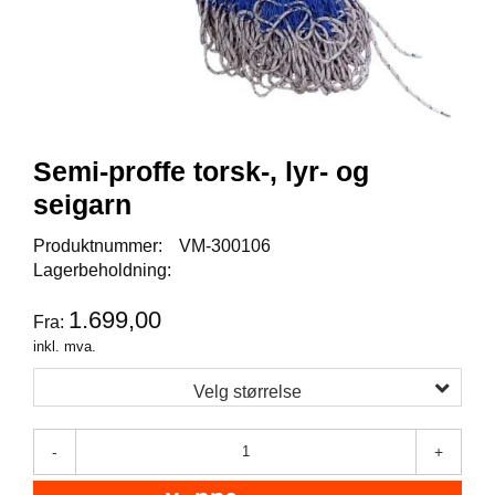
I
S
K
E
U
T
S
T
Semi-proffe torsk-, lyr- og
Y
R
seigarn
Produktnummer:
VM-300106
Lagerbeholdning:
F
L
U
1.699,00
Fra:
E
inkl. mva.
F
I
Velg størrelse
S
K
E
-
+