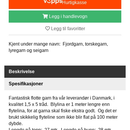
Hurtigkasse
B
Å
Legg i handlevogn
T
U
T
Legg til favoritter
S
T
Kjent under mange navn: Fjordgarn, torskegarn,
Y
R
lyregarn og seigarn
K
Beskrivelse
N
I
Spesifikasjoner
V
E
R
Fantastisk flotte garn fra vår leverandør i Danmark, i
kvalitet 1,5 x 5 tråd. Blylina er 1 meter lengre enn
flytelina, for at garna skal fiske ekstra godt. Og det er
brukt skikkelig flyteline som ikke blir flat på 100 meter
T
A
dybde.
U
Lengde på topp: 27 mtr - Lengde på bunn: 28 mtr