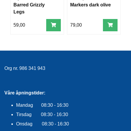
R
Barred Grizzly
Markers dark olive
C
O
Legs
G
G
59,00
79,00
4
A
R
N
F
L
Org nr. 986 341 943
Y
T
E
P
L
Våre åpningstider:
A
G
Mandag 08:30 - 16:30
G
Tirsdag 08:30 - 16:30
Onsdag 08:30 - 16:30
B