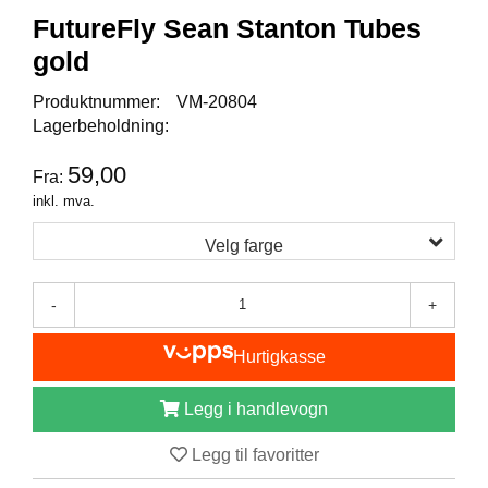
I
FutureFly Sean Stanton Tubes
S
K
gold
E
U
Produktnummer:
VM-20804
T
Lagerbeholdning:
S
T
59,00
Y
Fra:
R
inkl. mva.
Velg farge
F
L
-
+
U
E
F
Hurtigkasse
I
S
Legg i handlevogn
K
E
Legg til favoritter