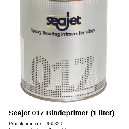
S
K
E
U
T
S
T
Y
R
F
L
U
E
F
I
S
K
E
Seajet 017 Bindeprimer (1 liter)
B
Produktnummer:
960320
Å