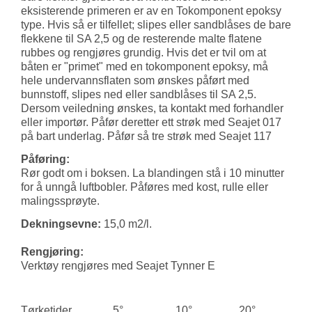
O
eksisterende primeren er av en Tokomponent epoksy
G
type. Hvis så er tilfellet; slipes eller sandblåses de bare
F
flekkene til SA 2,5 og de resterende malte flatene
O
rubbes og rengjøres grundig. Hvis det er tvil om at
R
båten er "primet" med en tokomponent epoksy, må
T
hele undervannsflaten som ønskes påført med
Ø
bunnstoff, slipes ned eller sandblåses til SA 2,5.
Y
Dersom veiledning ønskes, ta kontakt med forhandler
N
eller importør. Påfør deretter ett strøk med Seajet 017
I
på bart underlag. Påfør så tre strøk med Seajet 117
N
G
Påføring:
Rør godt om i boksen. La blandingen stå i 10 minutter
T
for å unngå luftbobler. Påføres med kost, rulle eller
E
malingssprøyte.
I
Dekningsevne:
15,0 m2/l.
N
E
Rengjøring:
R
Verktøy rengjøres med Seajet Tynner E
O
G
G
A
Tørketider
5°
10°
20°