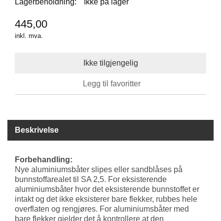
Lagerbeholdning:
Ikke på lager
T
U
T
445,00
S
inkl. mva.
T
Y
R
Legg til favoritter
K
N
I
V
E
Beskrivelse
R
T
Forbehandling:
A
Nye aluminiumsbåter slipes eller sandblåses på
U
bunnstoffarealet til SA 2,5. For eksisterende
V
aluminiumsbåter hvor det eksisterende bunnstoffet er
E
intakt og det ikke eksisterer bare flekker, rubbes hele
R
overflaten og rengjøres. For aluminiumsbåter med
K
bare flekker gjelder det å kontrollere at den