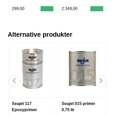
N
G
299,00
2.349,00
4
V
A
N
Alternative produkter
N
S
P
O
R
T
F
L
A
G
G
Seajet 117
Seajet 015 primer
S
S
Epoxyprimer
0,75 ltr
S
I