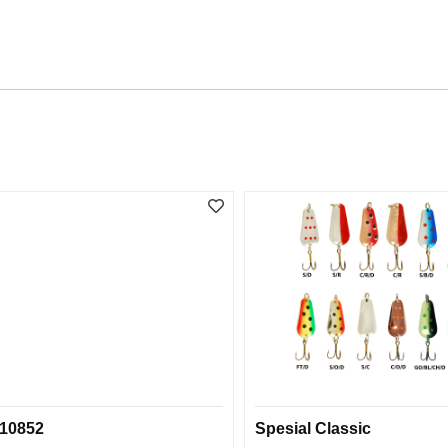
10852
Spesial Classic