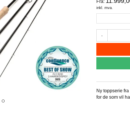
11.999,0
Fra:
inkl. mva.
-
Ny toppserie fra 
for de som vil ha