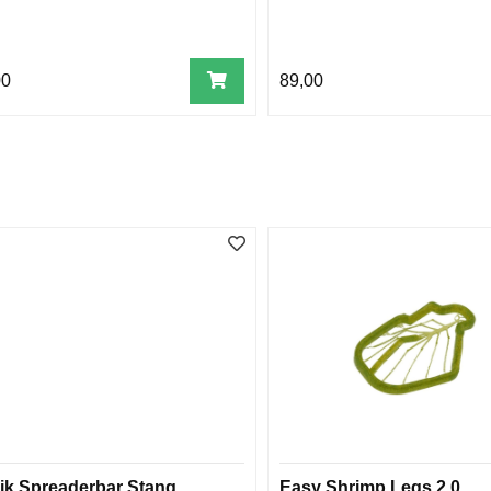
00
89,00
ik Spreaderbar Stang
Easy Shrimp Legs 2.0