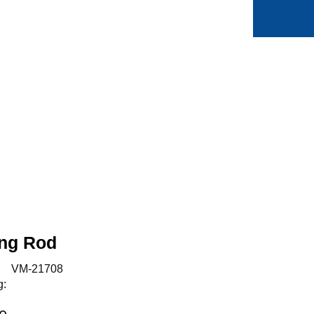
0
Min side
Favoritter
ing Rod
:
VM-21708
g: