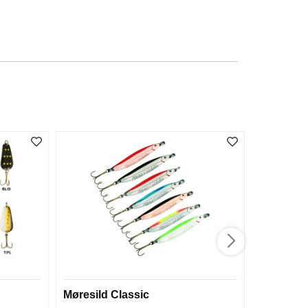
Møresild Classic
Møresild 