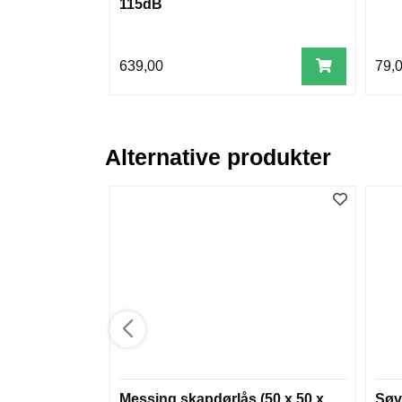
115dB
639,00
79,
Alternative produkter
Messing skapdørlås (50 x 50 x
Søv