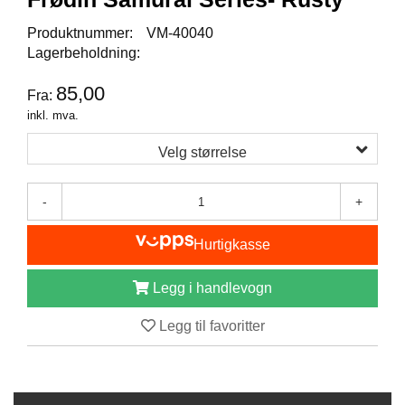
I
S
Produktnummer:
VM-40040
K
Lagerbeholdning:
E
U
85,00
T
Fra:
S
inkl. mva.
T
Y
Velg størrelse
R
-
+
F
L
Hurtigkasse
U
E
Legg i handlevogn
F
I
S
Legg til favoritter
K
E