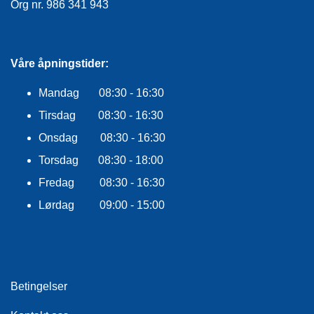
Org nr. 986 341 943
E
K
L
E
D
Våre åpningstider:
N
I
Mandag 08:30 - 16:30
N
G
Tirsdag 08:30 - 16:30
Onsdag 08:30 - 16:30
V
Torsdag 08:30 - 18:00
A
Fredag 08:30 - 16:30
N
N
Lørdag 09:00 - 15:00
S
P
O
R
T
Betingelser