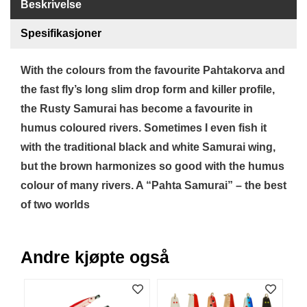
Beskrivelse
B
Å
Spesifikasjoner
T
U
T
With the colours from the favourite Pahtakorva and
S
the fast fly’s long slim drop form and killer profile,
T
Y
the Rusty Samurai has become a favourite in
R
humus coloured rivers. Sometimes I even fish it
with the traditional black and white Samurai wing,
K
but the brown harmonizes so good with the humus
N
colour of many rivers. A “Pahta Samurai” – the best
I
V
of two worlds
E
R
Andre kjøpte også
T
A
U