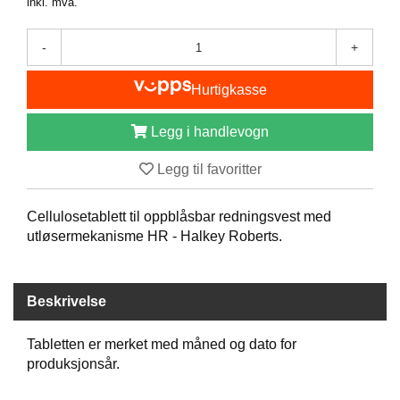
inkl. mva.
B
Å
-
+
T
U
T
Hurtigkasse
S
T
Legg i handlevogn
Y
R
Legg til favoritter
K
Cellulosetablett til oppblåsbar redningsvest med
N
utløsermekanisme HR - Halkey Roberts.
I
V
E
R
Beskrivelse
Tabletten er merket med måned og dato for
T
produksjonsår.
A
U