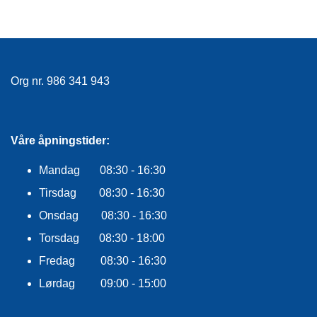
E
K
L
E
D
N
Org nr. 986 341 943
I
N
G
Våre åpningstider:
V
Mandag 08:30 - 16:30
A
N
Tirsdag 08:30 - 16:30
N
S
Onsdag 08:30 - 16:30
P
Torsdag 08:30 - 18:00
O
R
Fredag 08:30 - 16:30
T
Lørdag 09:00 - 15:00