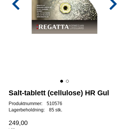
I
S
K
E
U
T
S
T
Y
R
F
L
U
E
Salt-tablett (cellulose) HR Gul
F
I
S
Produktnummer:
510576
K
Lagerbeholdning:
85 stk.
E
249,00