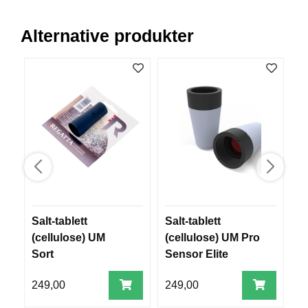
R
O
Alternative produkter
G
G
A
R
N
F
L
Y
T
E
P
L
Salt-tablett
Salt-tablett
D
A
(cellulose) UM
(cellulose) UM Pro
G
G
Sort
Sensor Elite
249,00
249,00
3
B