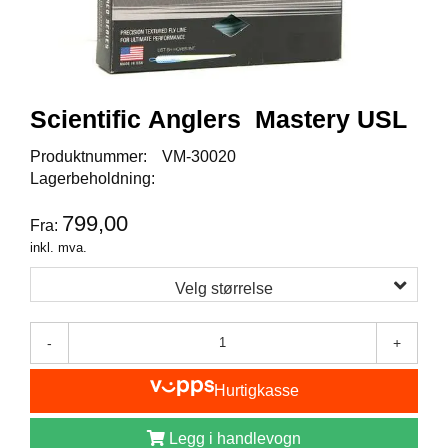
I
S
K
E
U
T
Scientific Anglers Mastery USL
S
T
Produktnummer:
VM-30020
Y
R
Lagerbeholdning:
799,00
Fra:
F
inkl. mva.
L
U
Velg størrelse
E
F
I
-
+
S
K
Hurtigkasse
E
Legg i handlevogn