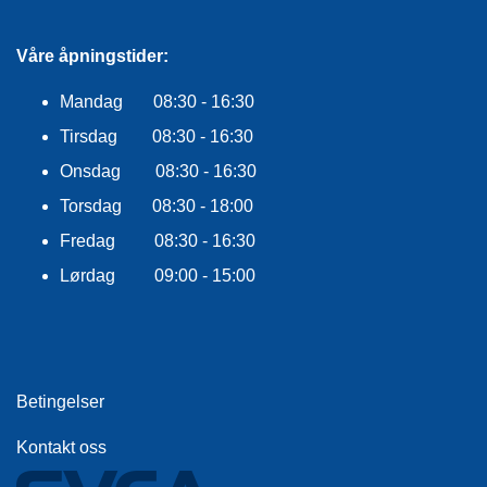
E
K
L
Våre åpningstider:
E
D
Mandag 08:30 - 16:30
N
I
Tirsdag 08:30 - 16:30
N
Onsdag 08:30 - 16:30
G
Torsdag 08:30 - 18:00
Fredag 08:30 - 16:30
V
A
Lørdag 09:00 - 15:00
N
N
S
P
O
R
Betingelser
T
Kontakt oss