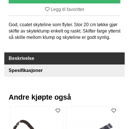
B
Legg til favoritter
Å
T
U
God, coatet skyteline som flyter. Stor 20 cm løkke gjør
T
skifte av skyteklump enkelt og raskt. Skifter farge ytterst
S
så skille mellom klump og skyteline er godt synlig.
T
Y
R
Beskrivelse
K
Spesifikasjoner
N
I
V
E
Andre kjøpte også
R
T
A
U