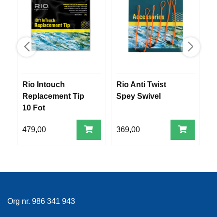
R
O
G
G
A
R
N
Rio Intouch
Rio Anti Twist
S
F
Replacement Tip
Spey Swivel
C
L
10 Fot
S
Y
A
T
479,00
369,00
1
E
P
L
A
G
G
Org nr. 986 341 943
B