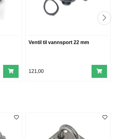
Ventil til vannsport 22 mm
Victorino
SwissToo
lærslire (
121,00
1.911,00