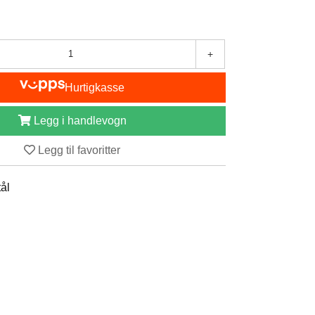
+
Hurtigkasse
Legg i handlevogn
Legg til favoritter
tål