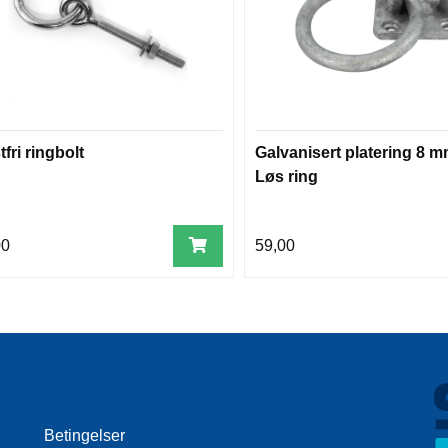
fri ringbolt
Galvanisert platering 8 
Løs ring
00
59,00
Betingelser