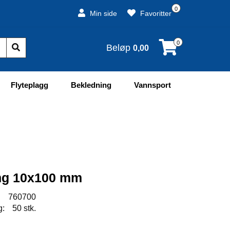
0
Min side
Favoritter
0
Beløp
0,00
Flyteplagg
Bekledning
Vannsport
ing 10x100 mm
:
760700
g:
50 stk.