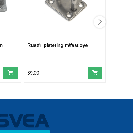
mm
Rustfri platering m/fast øye
Øyebolt m
39,00
29,00