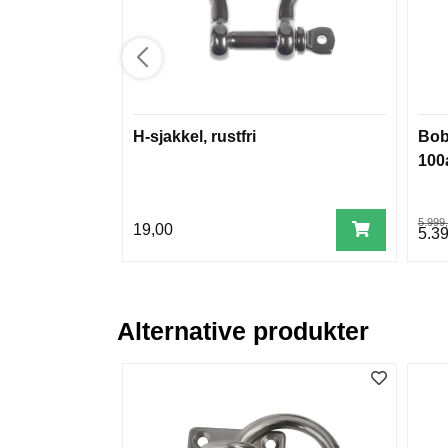
H-sjakkel, rustfri
Bobi
100
5.999
19,00
5.3
Alternative produkter