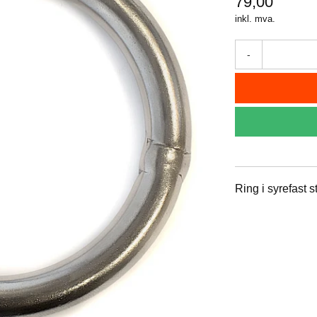
79,00
inkl. mva.
-
Ring i syrefast s