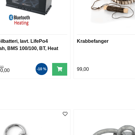
lbatteri, lavt. LifePo4
Krabbefanger
ah, BMS 100/100, BT, Heat
,00
99,00
-10 %
90,00