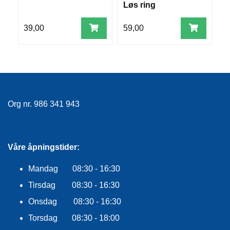
E
Løs ring
K
L
39,00
59,00
7
E
D
N
I
N
G
Org nr. 986 341 943
V
A
N
N
Våre åpningstider:
S
P
Mandag 08:30 - 16:30
O
Tirsdag 08:30 - 16:30
R
T
Onsdag 08:30 - 16:30
Torsdag 08:30 - 18:00