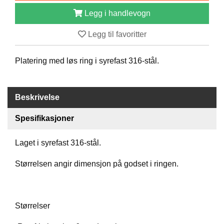
B
Legg i handlevogn
Å
T
Legg til favoritter
U
T
S
Platering med løs ring i syrefast 316-stål.
T
Y
R
Beskrivelse
Spesifikasjoner
K
N
I
Laget i syrefast 316-stål.
V
E
Størrelsen angir dimensjon på godset i ringen.
R
T
Størrelser
A
U