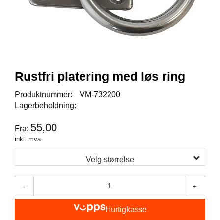
I
S
K
E
U
T
S
T
Rustfri platering med løs ring
Y
R
Produktnummer:
VM-732200
Lagerbeholdning:
F
55,00
Fra:
L
U
inkl. mva.
E
F
Velg størrelse
I
S
K
-
+
E
Hurtigkasse