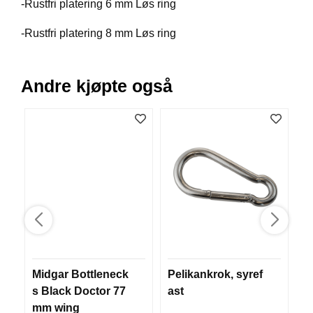
-Rustfri platering 6 mm Løs ring
V
E
-Rustfri platering 8 mm Løs ring
R
K
O
G
Andre kjøpte også
F
O
R
T
Ø
Y
N
I
N
G
T
E
Midgar Bottleneck
Pelikankrok, syref
S
I
s Black Doctor 77
ast
S
N
mm wing
E