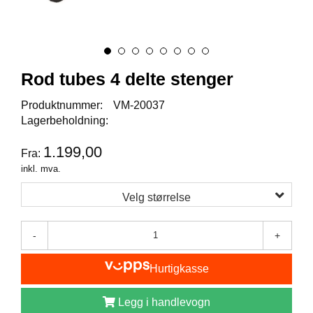
I
S
K
E
U
T
Rod tubes 4 delte stenger
S
T
Produktnummer:
VM-20037
Y
Lagerbeholdning:
R
1.199,00
Fra:
inkl. mva.
F
L
Velg størrelse
U
E
F
-
+
I
S
K
Hurtigkasse
E
Legg i handlevogn