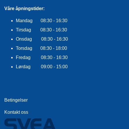
E
K
Våre åpningstider:
L
E
Mandag 08:30 - 16:30
D
N
Tirsdag 08:30 - 16:30
I
Onsdag 08:30 - 16:30
N
G
Torsdag 08:30 - 18:00
Fredag 08:30 - 16:30
V
Lørdag 09:00 - 15:00
A
N
N
S
P
O
Betingelser
R
T
Kontakt oss