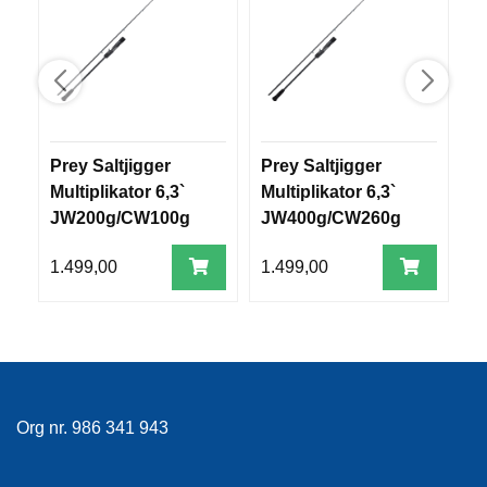
R
O
G
G
A
R
N
Prey Saltjigger
Prey Saltjigger
P
Multiplikator 6,3`
Multiplikator 6,3`
H
F
JW200g/CW100g
JW400g/CW260g
J
L
2-delt
2-delt
2-
Y
1.499,00
1.499,00
1
T
E
P
L
A
G
G
Org nr. 986 341 943
B