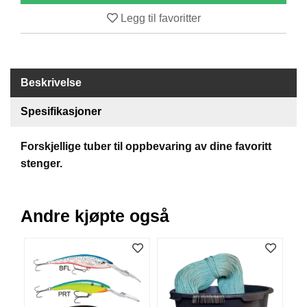
B
Legg til favoritter
Å
T
U
T
S
Beskrivelse
T
Y
Spesifikasjoner
R
Forskjellige tuber til oppbevaring av dine favoritt
stenger.
K
N
I
V
Andre kjøpte også
E
R
T
A
U