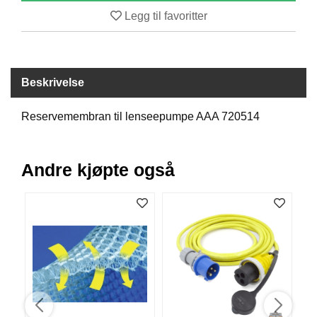
B
Legg til favoritter
Å
T
U
T
S
Beskrivelse
T
Y
Reservemembran til lenseepumpe AAA 720514
R
Andre kjøpte også
K
N
I
V
E
R
T
A
U