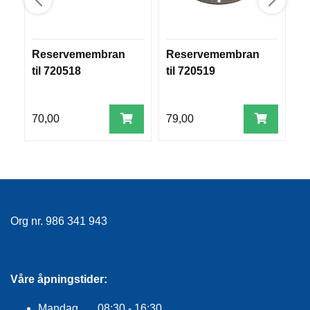
R
O
G
G
Reservemembran
Reservemembran
S
A
til 720518
til 720519
R
N
70,00
79,00
1
F
L
Y
T
E
P
L
Org nr. 986 341 943
A
G
G
Våre åpningstider:
B
Mandag 08:30 - 16:30