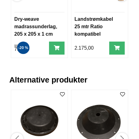
V
E
R
Dry-weave
Landstrømkabel
S
K
madrassunderlag,
25 mtr Ratio
p
O
G
205 x 205 x 1 cm
kompatibel
p
F
2
O
999,00
2.175,00
9
-20 %
799,00
R
T
Ø
Y
N
Alternative produkter
I
N
G
T
E
I
N
E