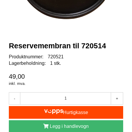
I
S
K
E
U
T
S
T
Reservemembran til 720514
Y
R
Produktnummer:
720521
Lagerbeholdning:
1 stk.
F
49,00
L
U
inkl. mva.
E
F
-
+
I
S
K
Hurtigkasse
E
Legg i handlevogn