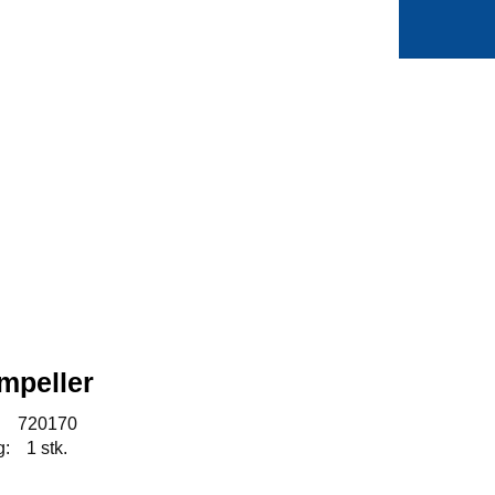
0
Min side
Favoritter
mpeller
:
720170
g:
1 stk.