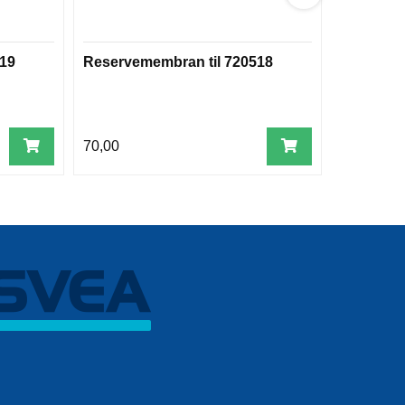
519
Reservemembran til 720518
Installasj
lensepu
70,00
199,00