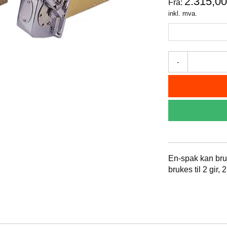
2.315,0
Fra:
inkl. mva.
-
En-spak kan bruk
brukes til 2 gir,