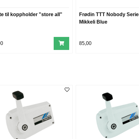
e til koppholder "store all"
Frødin TTT Nobody Serie
Mikkeli Blue
00
85,00