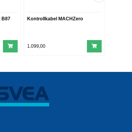
t B87
Kontrollkabel MACHZero
C8 Regul
1.099,00
679,00