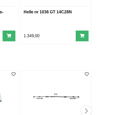
s-
Helle nr 1036 GT 14C28N
Kjøljern 
6,5 mm x
1.349,00
620,00