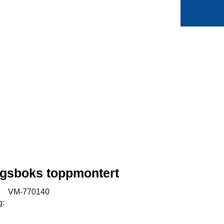
0
Min side
Favoritter
ngsboks toppmontert
:
VM-770140
g: