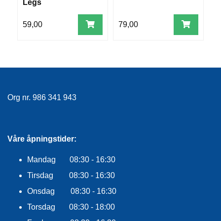
Legs
R
O
59,00
79,00
4
G
G
A
R
N
F
Org nr. 986 341 943
L
Y
T
E
Våre åpningstider:
P
L
Mandag 08:30 - 16:30
A
G
Tirsdag 08:30 - 16:30
G
Onsdag 08:30 - 16:30
Torsdag 08:30 - 18:00
B