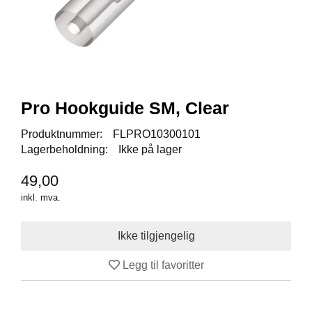
I
S
K
E
U
T
S
T
Pro Hookguide SM, Clear
Y
R
Produktnummer:
FLPRO10300101
Lagerbeholdning:
Ikke på lager
F
49,00
L
U
inkl. mva.
E
F
I
S
K
Legg til favoritter
E