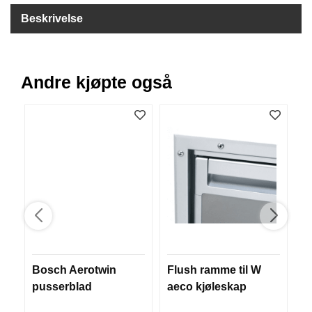
B
Beskrivelse
Å
T
U
T
S
Andre kjøpte også
T
Y
R
K
N
I
V
E
R
Bosch Aerotwin
Flush ramme til W
P
T
pusserblad
aeco kjøleskap
S
A
E
U