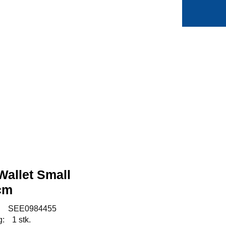
0
Min side
Favoritter
Wallet Small
cm
:
SEE0984455
g:
1 stk.