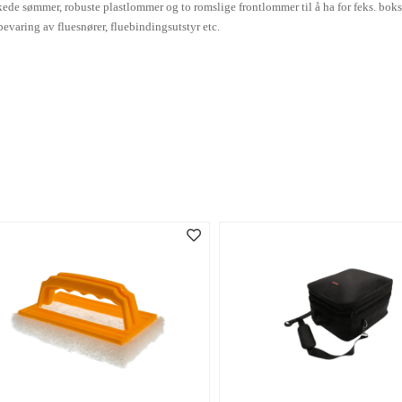
de sømmer, robuste plastlommer og to romslige frontlommer til å ha for feks. boks me
bevaring av fluesnører, fluebindingsutstyr etc.