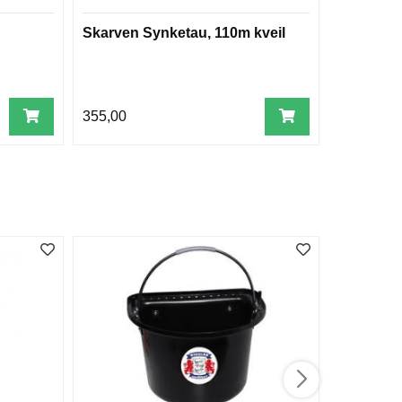
Skarven Synketau, 110m kveil
Victorin
Swiss Arm
funksjon
355,00
349,00