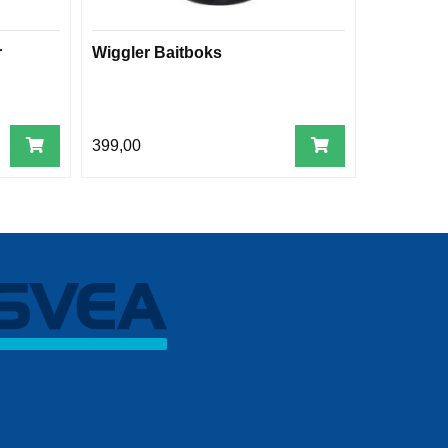
r
Wiggler Baitboks
Mustad B
PVC
399,00
399,00