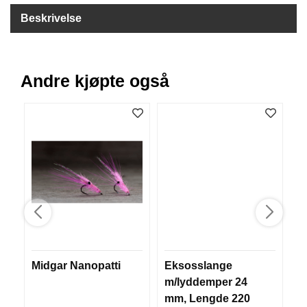
B
Beskrivelse
Å
T
U
T
S
Andre kjøpte også
T
Y
R
K
N
I
V
E
R
Midgar Nanopatti
Eksosslange
D
T
m/lyddemper 24
m
A
mm, Lengde 220
2
U