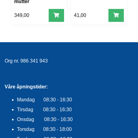
mutter
5
R
O
349,00
41,00
9
G
G
A
R
N
F
Org nr. 986 341 943
L
Y
T
E
Våre åpningstider:
P
L
Mandag 08:30 - 16:30
A
G
Tirsdag 08:30 - 16:30
G
Onsdag 08:30 - 16:30
Torsdag 08:30 - 18:00
B