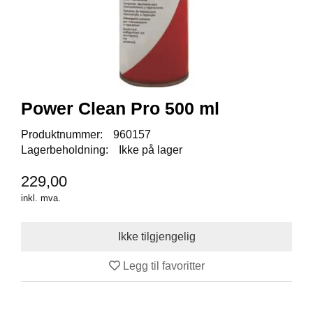
I
S
K
E
U
T
S
T
Power Clean Pro 500 ml
Y
R
Produktnummer:
960157
Lagerbeholdning:
Ikke på lager
F
229,00
L
U
inkl. mva.
E
F
I
S
K
Legg til favoritter
E