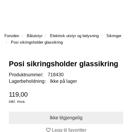
l
l
g
e
e
g
T
n
n
l
I
a
a
e
L
v
v
n
B
i
i
a
Forsiden
Båtutstyr
Elektrisk utstyr og belysning
Sikringer
A
g
g
v
Posi sikringsholder glassikring
K
a
a
E
i
t
t
T
g
I
i
i
a
Posi sikringsholder glassikring
L
o
o
t
F
n
n
Produktnummer:
718430
i
O
Lagerbeholdning:
Ikke på lager
o
R
n
S
119,00
I
inkl. mva.
D
E
N
F
Legg til favoritter