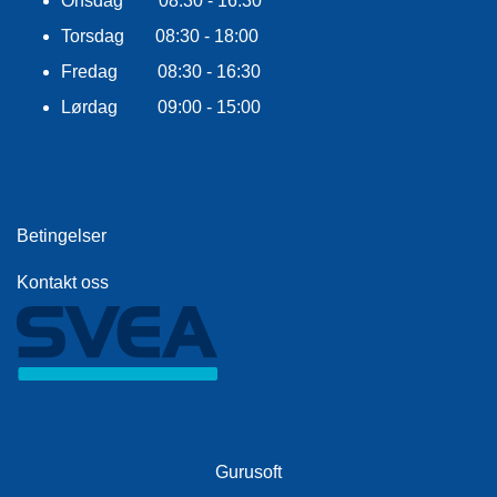
Onsdag 08:30 - 16:30
R
O
Torsdag 08:30 - 18:00
G
Fredag 08:30 - 16:30
G
A
Lørdag 09:00 - 15:00
R
N
F
Betingelser
L
Y
T
Kontakt oss
E
P
L
A
G
G
Gurusoft
B