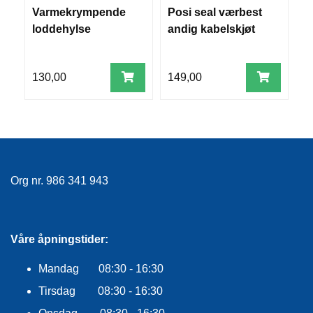
V
Varmekrympende
Posi seal værbest
H
E
loddehylse
andig kabelskjøt
R
K
O
G
130,00
149,00
4
F
O
R
T
Ø
Y
N
Org nr. 986 341 943
I
N
G
Våre åpningstider:
T
Mandag 08:30 - 16:30
E
I
Tirsdag 08:30 - 16:30
N
E