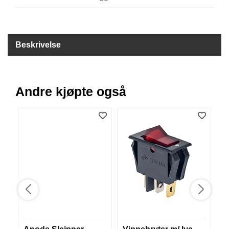
I
S
K
E
U
Beskrivelse
T
S
T
Y
Andre kjøpte også
R
F
L
U
E
F
I
S
K
E