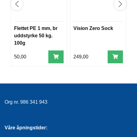
R
O
G
G
A
Flettet PE 1 mm, br
Vision Zero Sock
L
R
uddstyrke 50 kg.
N
100g
50,00
249,00
9
F
L
Y
T
E
P
L
A
Org nr. 986 341 943
G
G
Våre åpningstider:
B