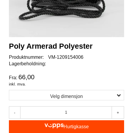
I
S
K
E
U
T
S
T
Poly Armerad Polyester
Y
R
Produktnummer:
VM-1209154006
Lagerbeholdning:
F
66,00
Fra:
L
U
inkl. mva.
E
F
Velg dimensjon
I
S
K
-
+
E
Hurtigkasse