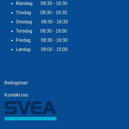
E
Mandag 08:30 - 16:30
K
Tirsdag 08:30 - 16:30
L
E
Onsdag 08:30 - 16:30
D
N
Torsdag 08:30 - 18:00
I
Fredag 08:30 - 16:30
N
G
Lørdag 09:00 - 15:00
V
A
N
N
Betingelser
S
P
Kontakt oss
O
R
T