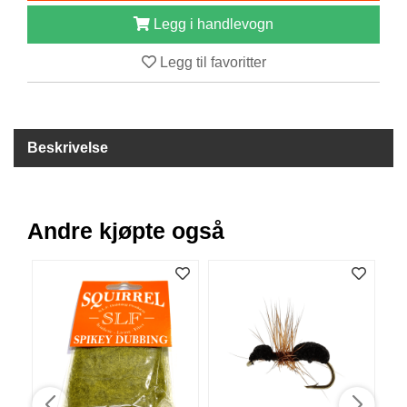
B
Legg i handlevogn
Å
T
Legg til favoritter
U
T
S
T
Y
Beskrivelse
R
K
Andre kjøpte også
N
I
V
E
R
T
A
U