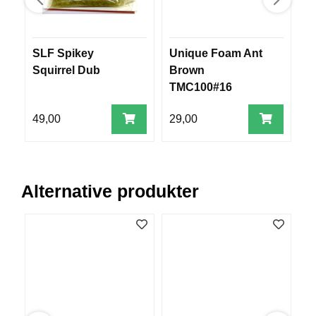
V
E
R
K
SLF Spikey
Unique Foam Ant
S
O
Squirrel Dub
Brown
s
G
TMC100#16
m
F
O
R
49,00
29,00
1
T
Ø
Y
N
I
Alternative produkter
N
G
T
E
I
N
E