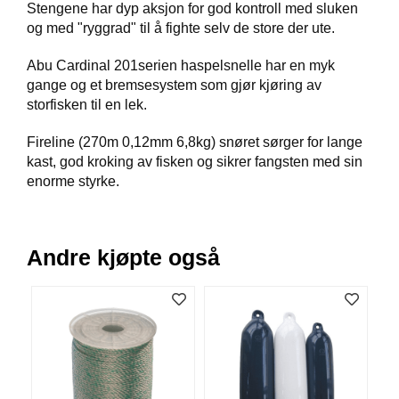
Stengene har dyp aksjon for god kontroll med sluken
B
og med "ryggrad" til å fighte selv de store der ute.
Å
T
Abu Cardinal 201serien haspelsnelle har en myk
U
T
gange og et bremsesystem som gjør kjøring av
S
storfisken til en lek.
T
Y
Fireline (270m 0,12mm 6,8kg) snøret sørger for lange
R
kast, god kroking av fisken og sikrer fangsten med sin
enorme styrke.
K
N
I
Andre kjøpte også
V
E
R
T
A
U