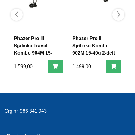
R
O
G
G
A
R
Phazer Pro III
Phazer Pro III
S
N
Sjøfiske Travel
Sjøfiske Kombo
m
Kombo 904M 15-
902M 15-40g 2-delt
F
40g 4-delt
L
1.599,00
1.499,00
9
Y
T
E
P
L
A
G
G
Org nr. 986 341 943
B