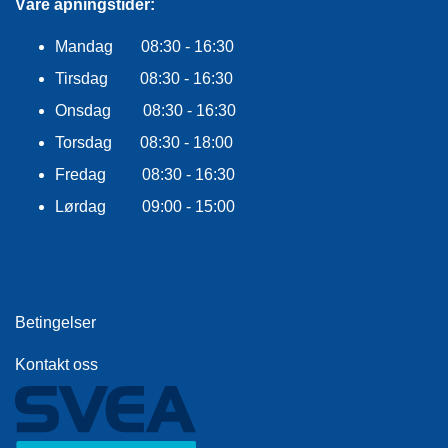
Våre åpningstider:
E
K
L
Mandag 08:30 - 16:30
E
Tirsdag 08:30 - 16:30
D
N
Onsdag 08:30 - 16:30
I
N
Torsdag 08:30 - 18:00
G
Fredag 08:30 - 16:30
Lørdag 09:00 - 15:00
V
A
N
N
S
Betingelser
P
O
R
Kontakt oss
T