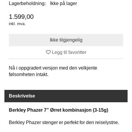
I
Lagerbeholdning:
Ikke på lager
S
K
1.599,00
E
inkl. mva.
U
T
S
T
Y
R
Legg til favoritter
Nå i oppgradert versjon med den velkjente
F
følsomheten intakt.
L
U
E
F
Beskrivelse
I
S
Berkley Phazer 7” Ørret kombinasjon (3-15g)
K
E
Berkley Phazer stenger er perfekt for den reiselystne.