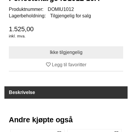
I
S
Produktnummer:
DOMIU1012
K
Lagerbeholdning:
Tilgjengelig for salg
E
U
1.525,00
T
S
inkl. mva.
T
Y
R
Legg til favoritter
F
L
U
E
Beskrivelse
F
I
S
K
E
Andre kjøpte også