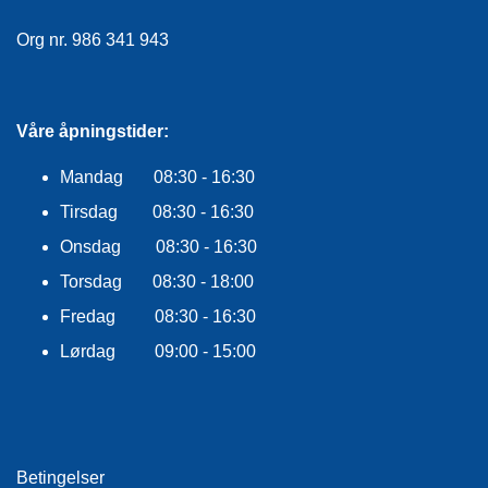
R
O
Org nr. 986 341 943
G
G
A
R
Våre åpningstider:
N
Mandag 08:30 - 16:30
Tirsdag 08:30 - 16:30
F
L
Onsdag 08:30 - 16:30
Y
T
Torsdag 08:30 - 18:00
E
Fredag 08:30 - 16:30
P
L
Lørdag 09:00 - 15:00
A
G
G
B
Betingelser