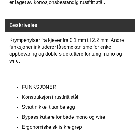
er laget av korrosjonsbestandig rustfritt stål.
B
Å
T
U
Beskrivelse
T
S
Krympehylser fra kjever fra 0,1 mm til 2,2 mm. Andre
T
funksjoner inkluderer låsemekanisme for enkel
Y
R
oppbevaring og doble sidekuttere for tung mono og
wire.
K
N
I
FUNKSJONER
V
Konstruksjon i rustfritt stål
E
R
Svart nikkel titan belegg
Bypass kuttere for både mono og wire
T
Ergonomiske sklisikre grep
A
U