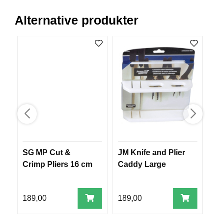
R
O
Alternative produkter
G
G
A
R
N
F
L
Y
T
E
P
SG MP Cut &
JM Knife and Plier
J
L
A
Crimp Pliers 16 cm
Caddy Large
H
G
G
189,00
189,00
1
B