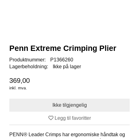
I
S
K
E
U
T
S
T
Penn Extreme Crimping Plier
Y
R
Produktnummer:
P1366260
Lagerbeholdning:
Ikke på lager
F
369,00
L
U
inkl. mva.
E
F
I
S
K
Legg til favoritter
E
PENN® Leader Crimps har ergonomiske håndtak og