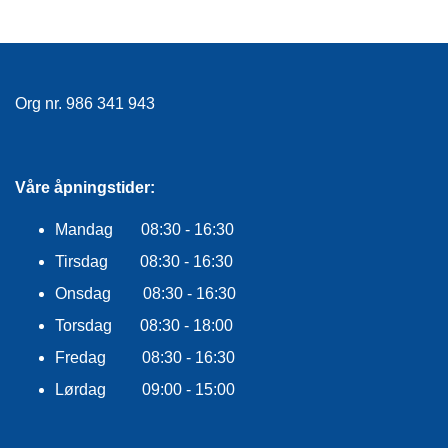
E
K
L
E
D
N
Org nr. 986 341 943
I
N
G
Våre åpningstider:
V
Mandag 08:30 - 16:30
A
Tirsdag 08:30 - 16:30
N
N
Onsdag 08:30 - 16:30
S
P
Torsdag 08:30 - 18:00
O
Fredag 08:30 - 16:30
R
T
Lørdag 09:00 - 15:00