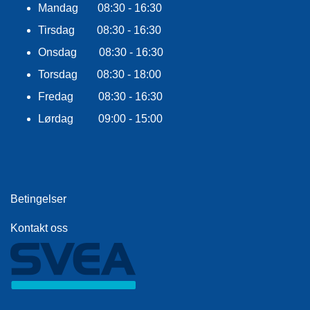
E
Mandag 08:30 - 16:30
K
Tirsdag 08:30 - 16:30
L
E
Onsdag 08:30 - 16:30
D
N
Torsdag 08:30 - 18:00
I
Fredag 08:30 - 16:30
N
G
Lørdag 09:00 - 15:00
V
A
N
N
Betingelser
S
P
Kontakt oss
O
R
T