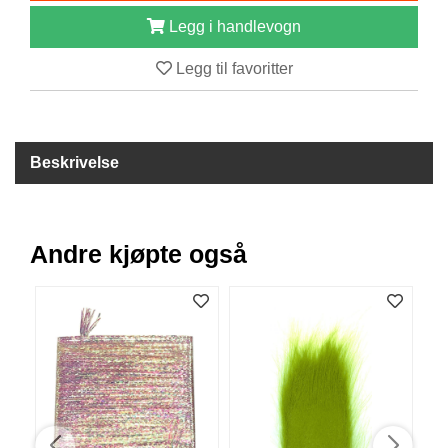
B
Legg i handlevogn
Å
T
Legg til favoritter
U
T
S
T
Y
Beskrivelse
R
K
Andre kjøpte også
N
I
V
E
R
T
A
U