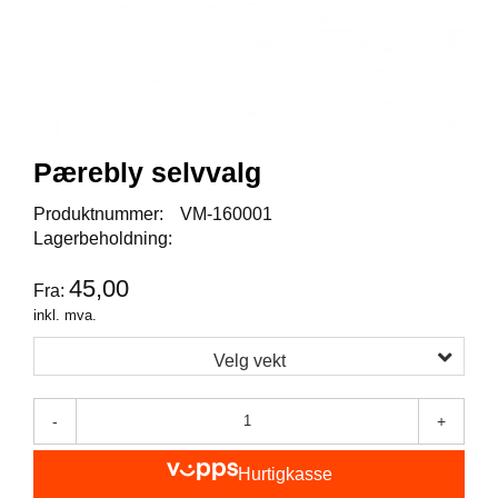
I
S
K
E
U
T
S
T
Pærebly selvvalg
Y
R
Produktnummer:
VM-160001
Lagerbeholdning:
F
45,00
Fra:
L
U
inkl. mva.
E
F
Velg vekt
I
S
K
-
+
E
Hurtigkasse