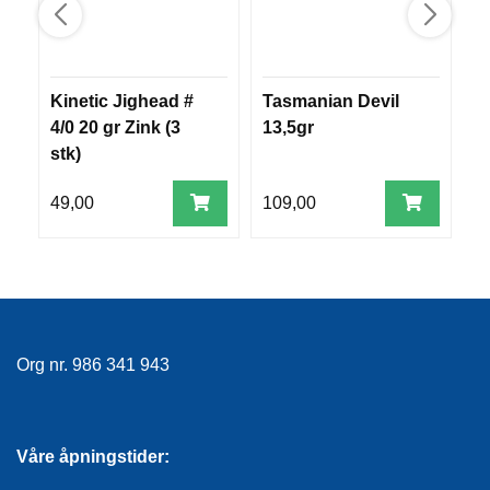
R
O
G
G
A
Kinetic Jighead #
Tasmanian Devil
P
R
4/0 20 gr Zink (3
13,5gr
N
stk)
49,00
109,00
2
F
L
Y
T
E
P
L
A
Org nr. 986 341 943
G
G
Våre åpningstider:
B